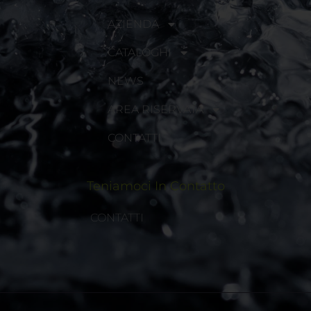
AZIENDA
CATALOGHI
NEWS
AREA RISERVATA
CONTATTI
Teniamoci In Contatto
CONTATTI