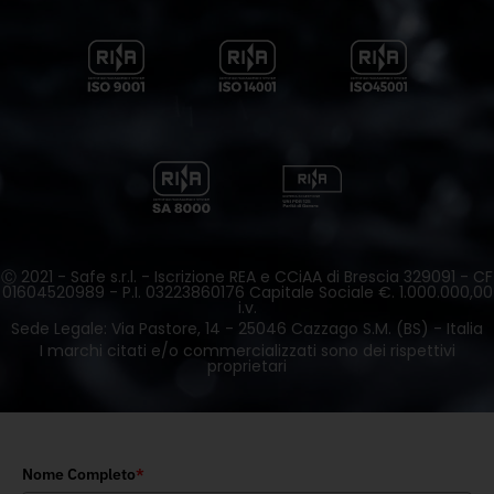
Ⓒ 2021 - Safe s.r.l. - Iscrizione REA e CCiAA di Brescia 329091 - CF
01604520989 - P.I. 03223860176 Capitale Sociale €. 1.000.000,00
i.v.
Sede Legale: Via Pastore, 14 - 25046 Cazzago S.M. (BS) - Italia
I marchi citati e/o commercializzati sono dei rispettivi
proprietari
Nome Completo
*