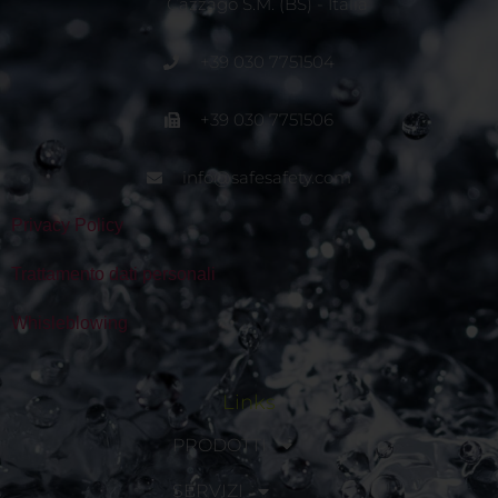
Cazzago S.M. (BS) - Italia
+39 030 7751504
+39 030 7751506
info@safesafety.com
Privacy Policy
Trattamento dati personali
Whisleblowing
Links
PRODOTTI
SERVIZI