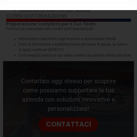
spazi confinati
Calibrazione dei sistemi multigas “Blackline”
CORSI DI FORMAZIONE
Preparazione Completa per il Tuo Team
Forma il tuo personale con i nostri corsi specializzati:
Informazioni specifiche sugli impianti e attrezzature fornite
Corsi di formazione e addestramento per lavori in quota, su fune e
in spazi confinati (DPR177)
Corsi eseguiti presso la tua sede o presso la palestra attrezzata Safe
Contattaci oggi stesso per scoprire
come possiamo supportare la tua
azienda con soluzioni innovative e
personalizzate!
CONTATTACI