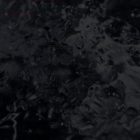
Whisleblowing
Links
PRODOTTI
SERVIZI
AZIENDA
CATALOGHI
NEWS
AREA RISERVATA
CONTATTI