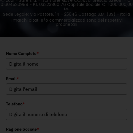
Ⓒ 2021 - Safe s.r.l. - Iscrizione REA e CCiAA di Brescia 329091 - CF
01604520989 - P.I. 03223860176 Capitale Sociale €. 1.000.000,00
i.v.
Sede Legale: Via Pastore, 14 - 25046 Cazzago S.M. (BS) - Italia
I marchi citati e/o commercializzati sono dei rispettivi
proprietari
Nome Completo
*
Email
*
Telefono
*
Ragione Sociale
*