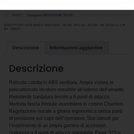
SHIELD VENTILATO
08A077
Categoria
PROTEZIONE TESTA
ELMETTO EVO VISTA SHIELD VENTILATO – EN 397 -40°C LD – EN 166 – EN 170 2C-1.2 1 AT
KN – 08A077
Descrizione
Informazioni aggiuntive
Descrizione
Robusta calotta in ABS ventilata. Ampia visiera in
policarbonato incolore retraibile all’interno dell’elmetto.
Resistente bardatura tessile a 6 punti di attacco.
Morbida fascia frontale assorbitore in cotone Chamlon.
Regolazione nucale a ghiera ergonomica senza punti
di pressione sul capo dell’operatore. Slot laterali per
l’inserimento di un ampia gamma di accessori.
Sottogola a 4 punti di attacco regolabile. Peso: 515 g