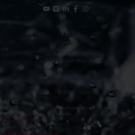
Contatti
Via Pastore, 14 - 25046
Cazzago S.M. (BS) - Italia
+39 030 7751504
+39 030 7751506
info@safesafety.com
Privacy Policy
Trattamento dati personali