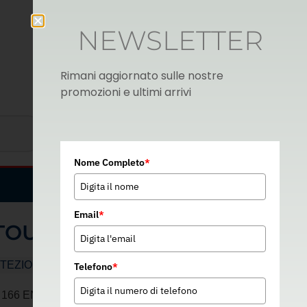
NEWSLETTER
Rimani aggiornato sulle nostre
promozioni e ultimi arrivi
Nome Completo
*
Italian
▼
Email
*
TOUR XL
TEZIONE TESTA
Telefono
*
6 EN 170 2C-1.2 1 BT 3 9 8-1-0 – 07A006