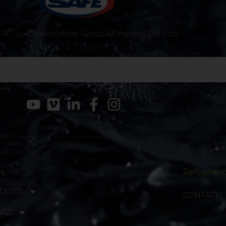
A Tua Disposizione, Cerca All’interno Del Sito
ks
Teniamoci
DOTTI
CONTATTI
IZI