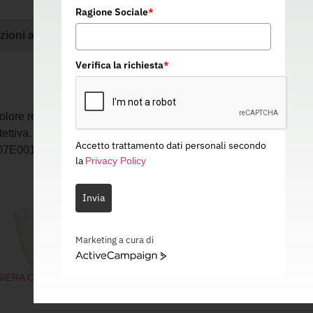
Ragione Sociale
*
zioni aggiuntive
Verifica la richiesta
*
olore resistente agli urti . Altezza: 230 mm
ettiva. Protezione arco elettrico fino a 4 kA.
Accetto trattamento dati personali secondo
 07E001
la
Privacy Policy
Invia
Marketing a cura di
ActiveCampaign
SIERA CONTOUR X
VISIERA CONTOUR XIII