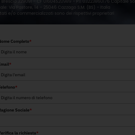
 di Brescia 329091 - CF 01604520989 - P.I. 03223860176 Capitale Soc
le: Via Pastore, 14 - 25046 Cazzago S.M. (BS) - Italia
tati e/o commercializzati sono dei rispettivi proprietari
Nome Completo
*
Email
*
Telefono
*
Ragione Sociale
*
erifica la richiesta
*