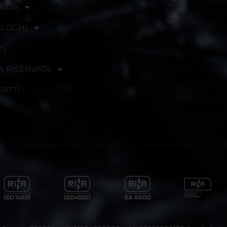
ENDA
ALOGHI
WS
A RISERVATA
TATTI