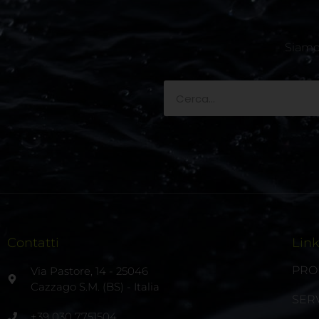
Siamo 
Contatti
Lin
PRO
Via Pastore, 14 - 25046
Cazzago S.M. (BS) - Italia
SERV
+39 030 7751504