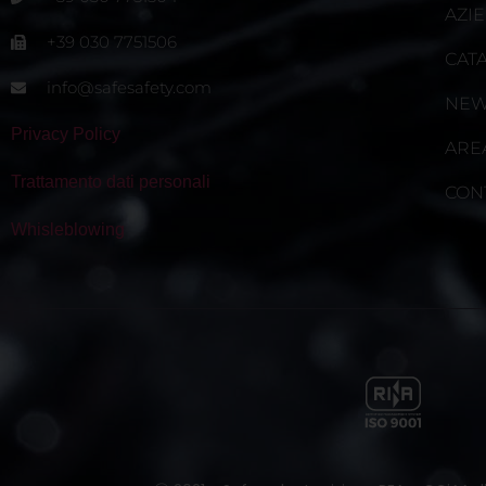
AZI
+39 030 7751506
CAT
info@safesafety.com
NE
Privacy Policy
ARE
Trattamento dati personali
CON
Whisleblowing