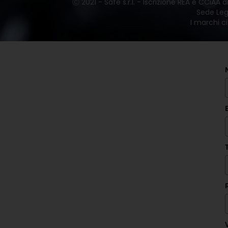
Ⓒ 2021 - Safe s.r.l. - Iscrizione REA e CCiAA
Sede Lega
I marchi ci
V