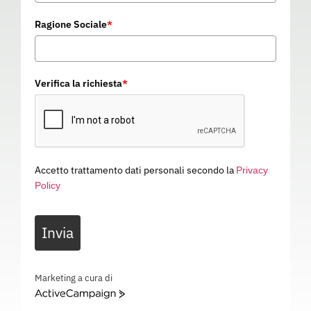
Ragione Sociale
*
Verifica la richiesta
*
Accetto trattamento dati personali secondo la
Privacy
Policy
Invia
Marketing a cura di
ELMETTO EVO LITE NON
ActiveCampaign