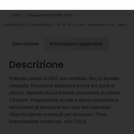
VENTILATO
08A071
Categoria
PROTEZIONE TESTA
ELMETTO EVO LITE NON VENTILATO – EN 397 -40°C LD MM – EN 50365 1000 V AC – 08A071
Descrizione
Informazioni aggiuntive
Descrizione
Robusta calotta in ABS non ventilata. Becca frontale
compatta. Resistente bardatura tessile a 6 punti di
attacco. Morbida fascia frontale assorbitore in cotone
Chamlon. Regolazione nucale a ghiera ergonomica
senza punti di pressione sul capo dell’operatore.
Attacchi laterali universali per accessori. Peso
estremamente contenuto, solo 335 g