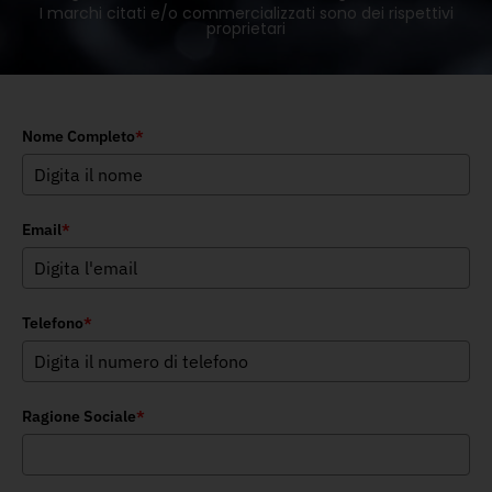
I marchi citati e/o commercializzati sono dei rispettivi
proprietari
Nome Completo
*
Email
*
Telefono
*
Ragione Sociale
*