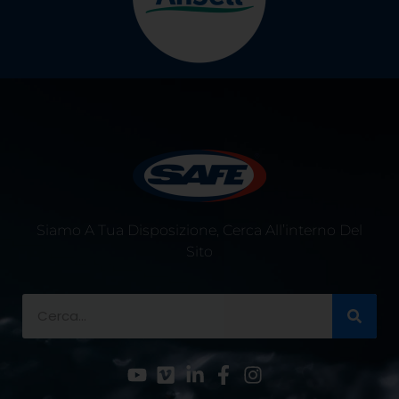
Siamo A Tua Disposizione, Cerca All’interno Del
Sito