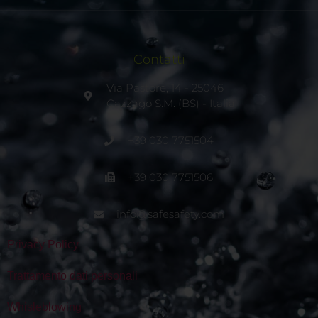
Contatti
Via Pastore, 14 - 25046
Cazzago S.M. (BS) - Italia
+39 030 7751504
+39 030 7751506
info@safesafety.com
Privacy Policy
Trattamento dati personali
Whisleblowing