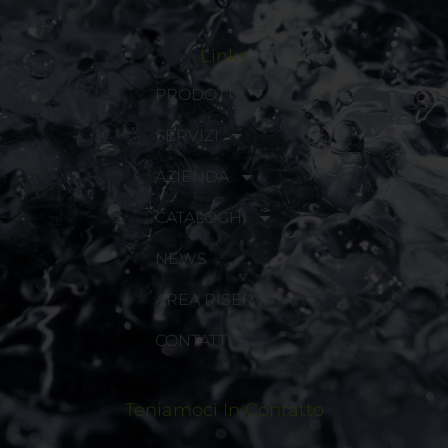
Links
PRODOTTI
SERVIZI
AZIENDA
CATALOGHI
NEWS
AREA RISERVATA
CONTATTI
Teniamoci In Contatto