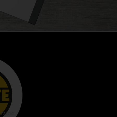
G
ATALOG