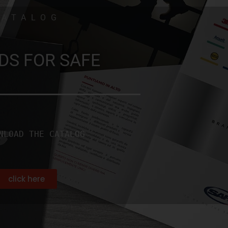
CATALOG
DS FOR SAFE
NLOAD THE CATALOG
click here