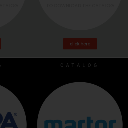
CATALOG
TO DOWNLOAD THE CATALOG
click here
G
CATALOG