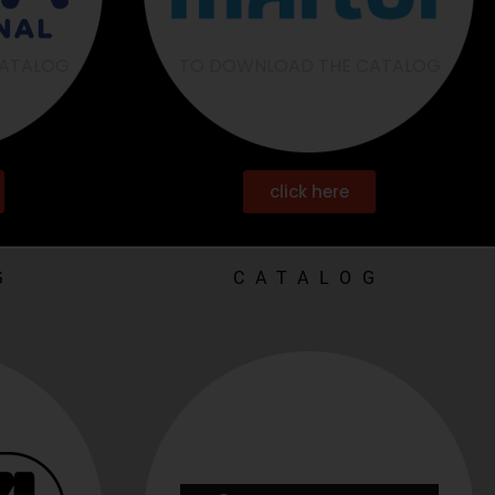
CATALOG
TO DOWNLOAD THE CATALOG
click here
G
CATALOG