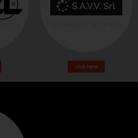
CATALOG
TO DOWNLOAD THE CATALOG
click here
G