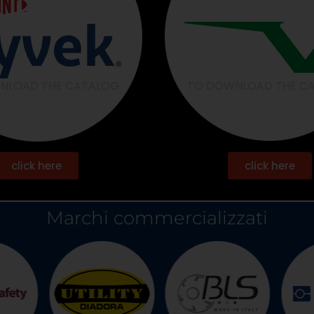
NLOAD THE CATALOG
TO DOWNLOAD THE C
click here
click here
Marchi commercializzati