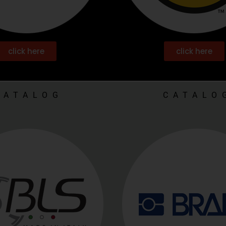
click here
click here
CATALOG
CATALO