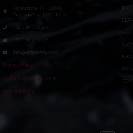
PRO
Via Pastore, 14 - 25046
Cazzago S.M. (BS) - Italia
SERV
+39 030 7751504
AZI
+39 030 7751506
CAT
info@safesafety.com
NE
Privacy Policy
ARE
Trattamento dati personali
CON
Whisleblowing