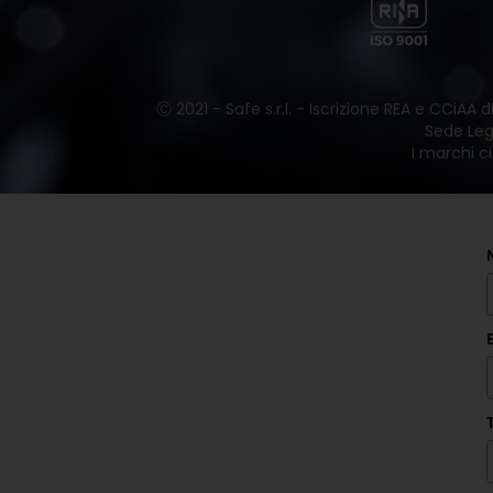
Ⓒ 2021 - Safe s.r.l. - Iscrizione REA e CCiAA
Sede Lega
I marchi ci