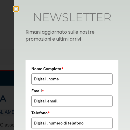
NEWSLETTER
Rimani aggiornato sulle nostre
promozioni e ultimi arrivi
Nome Completo
*
Italian
▼
Email
*
IA
GLIAMENTO DA LAVORO
Telefono
*
Classe 3 – 02004