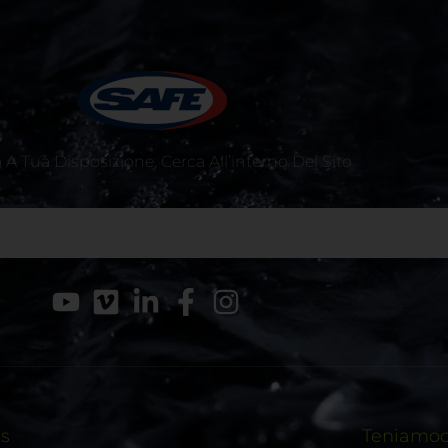
A Tua Disposizione, Cerca All’interno Del Sito
ks
Teniamoci