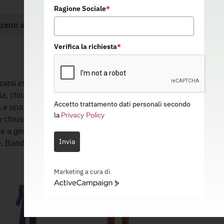
Ragione Sociale
*
zioni aggiuntive
Verifica la richiesta
*
arsi in condizioni di bassa visibilità. Tuta
cia, chiusura anteriore con cerniera coperta.
Accetto trattamento dati personali secondo
a e una tasca posteriore applicata chiusa con
la
Privacy Policy
o chiuse da patta e bottone, tasca porta metro
 a giro e polsi chiusi con bottone. Elastico
Invia
. Bande retroriflettenti.
Marketing a cura di
ActiveCampaign