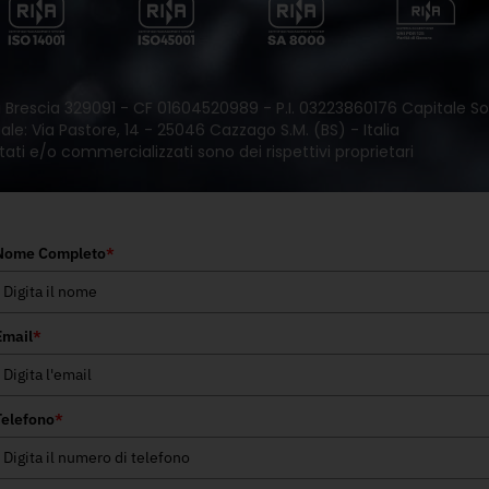
 di Brescia 329091 - CF 01604520989 - P.I. 03223860176 Capitale Soc
le: Via Pastore, 14 - 25046 Cazzago S.M. (BS) - Italia
tati e/o commercializzati sono dei rispettivi proprietari
Nome Completo
*
Email
*
Telefono
*