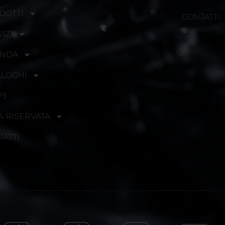
DOTTI
CONTATTI
IZI
ENDA
ALOGHI
WS
A RISERVATA
TATTI