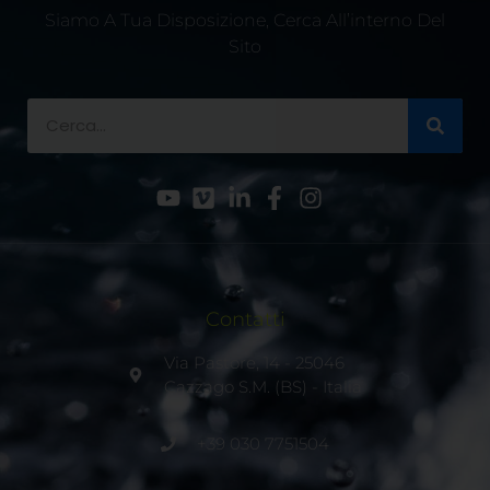
Siamo A Tua Disposizione, Cerca All’interno Del
Sito
Contatti
Via Pastore, 14 - 25046
Cazzago S.M. (BS) - Italia
+39 030 7751504