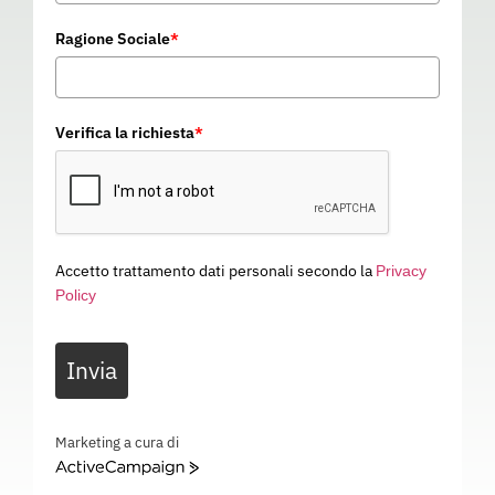
Ragione Sociale
*
Verifica la richiesta
*
Accetto trattamento dati personali secondo la
Privacy
Policy
TUTA TYVEK 500 HP
Invia
02L050
Categoria
ABBIGLIAMENTO DA LAVORO
TUTA TYVEK 500 HP – EN 13982, 1 , EN 13034 , EN 1149, 5 , EN 1073, 2 , EN 14126 Tipo 5, B 6,
Marketing a cura di
B – 02L050
ActiveCampaign