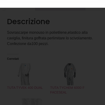
Descrizione
Informazioni aggiuntive
Descrizione
Sovrascarpe monouso in polietilene,elastico alla
caviglia, finitura goffrata perlimitare lo scivolamento.
Confezione da100 pezzi.
Correlati
TUTA TYVEK 400 DUAL
TUTA TYCHEM 6000 F
FACESEAL