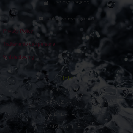
+39 030 7751506
info@safesafety.com
Privacy Policy
Trattamento dati personali
Whisleblowing
Links
PRODOTTI
SERVIZI
AZIENDA
CATALOGHI