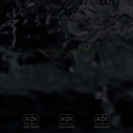
NEWS
AREA RISERVATA
CONTATTI
Teniamoci In Contatto
CONTATTI