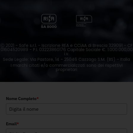
Ⓒ 2021 - Safe s.r.l. - Iscrizione REA e CCiAA di Brescia 329091 - CF
01604520989 - P.I. 03223860176 Capitale Sociale €. 1.000.000,00
i.v.
Sede Legale: Via Pastore, 14 - 25046 Cazzago S.M. (BS) - Italia
I marchi citati e/o commercializzati sono dei rispettivi
proprietari
Nome Completo
*
Email
*