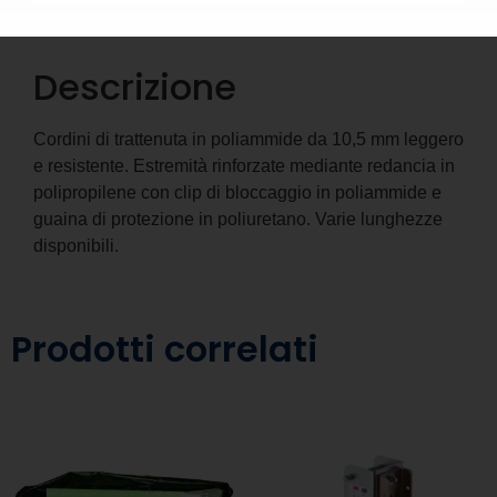
Descrizione
Informazioni aggiuntive
Descrizione
Cordini di trattenuta in poliammide da 10,5 mm leggero
e resistente. Estremità rinforzate mediante redancia in
polipropilene con clip di bloccaggio in poliammide e
guaina di protezione in poliuretano. Varie lunghezze
disponibili.
Prodotti correlati