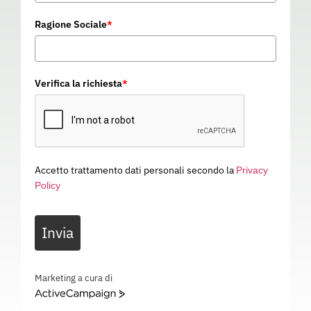
Ragione Sociale
*
Verifica la richiesta
*
Accetto trattamento dati personali secondo la
Privacy
Policy
ROPE LANYARD 100 CM
Invia
CA00098
Categoria
SISTEMI ANTICADUTA
ROPE LANYARD 100 CM – TRATTENUTA – CA00098
Marketing a cura di
ActiveCampaign