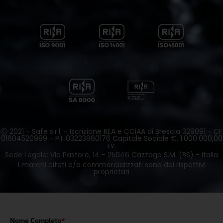
Ⓒ 2021 - Safe s.r.l. - Iscrizione REA e CCiAA di Brescia 329091 - CF
01604520989 - P.I. 03223860176 Capitale Sociale €. 1.000.000,00
i.v.
Sede Legale: Via Pastore, 14 - 25046 Cazzago S.M. (BS) - Italia
I marchi citati e/o commercializzati sono dei rispettivi
proprietari
Nome Completo
*