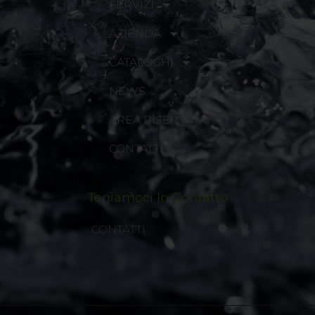
SERVIZI
AZIENDA
CATALOGHI
NEWS
AREA RISERVATA
CONTATTI
Teniamoci In Contatto
CONTATTI