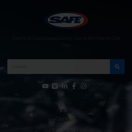
Siamo A Tua Disposizione, Cerca All’interno Del
Sito
Contatti
Via Pastore, 14 - 25046