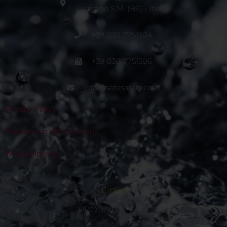
Cazzago S.M. (BS) - Italia
+39 030 7751504
+39 030 7751506
info@safesafety.com
Privacy Policy
Trattamento dati personali
Whisleblowing
Links
PRODOTTI