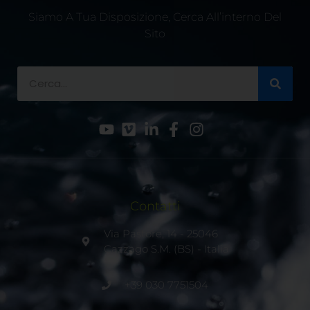
Siamo A Tua Disposizione, Cerca All’interno Del
Sito
Contatti
Via Pastore, 14 - 25046
Cazzago S.M. (BS) - Italia
+39 030 7751504