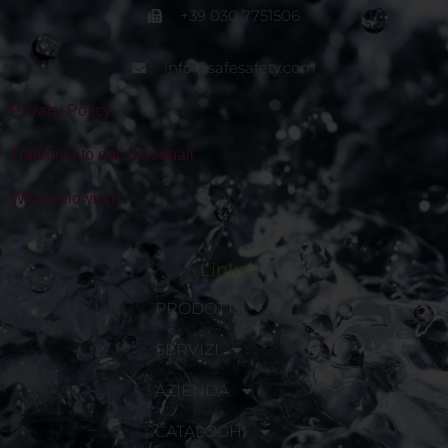
+39 030 7751506
info@safesafety.com
Privacy Policy
Trattamento dati personali
Whisleblowing
Links
PRODOTTI
SERVIZI
AZIENDA
CATALOGHI