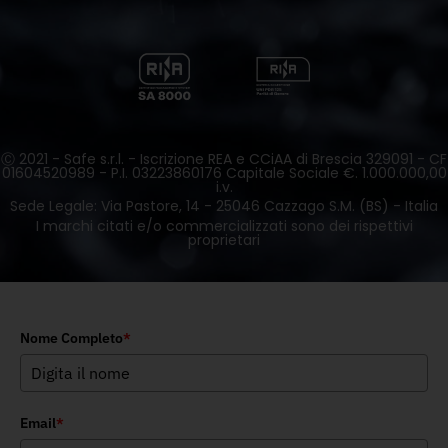
Ⓒ 2021 - Safe s.r.l. - Iscrizione REA e CCiAA di Brescia 329091 - CF
01604520989 - P.I. 03223860176 Capitale Sociale €. 1.000.000,00
i.v.
Sede Legale: Via Pastore, 14 - 25046 Cazzago S.M. (BS) - Italia
I marchi citati e/o commercializzati sono dei rispettivi
proprietari
Nome Completo
*
Email
*