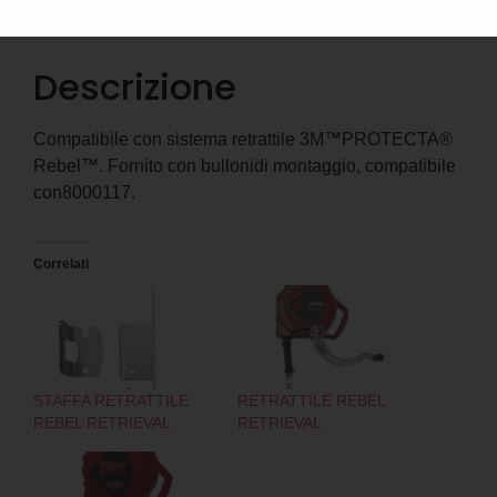
Descrizione
Descrizione
Compatibile con sistema retrattile 3M™PROTECTA®
Rebel™. Fornito con bullonidi montaggio, compatibile
con8000117.
Correlati
STAFFA RETRATTILE
RETRATTILE REBEL
REBEL RETRIEVAL
RETRIEVAL