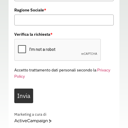
Ragione Sociale
*
Verifica la richiesta
*
Accetto trattamento dati personali secondo la
Privacy
Policy
STAFFA RETRATTILE REBEL
Invia
11D016
Categoria
SISTEMI ANTICADUTA
STAFFA RETRATTILE REBEL – ANCORAGGIO – 11D016
Marketing a cura di
ActiveCampaign