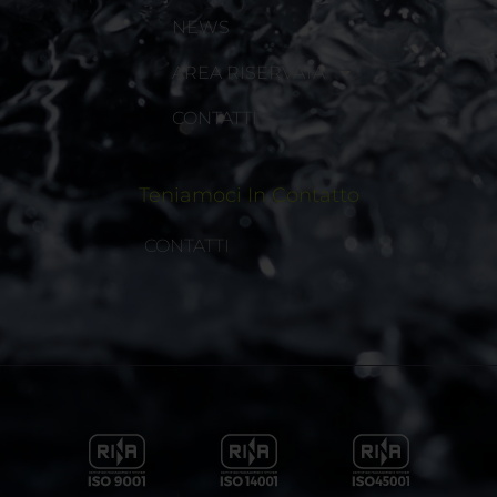
NEWS
AREA RISERVATA
CONTATTI
Teniamoci In Contatto
CONTATTI