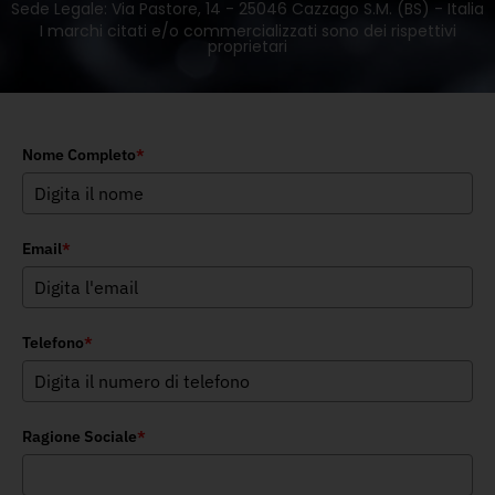
Sede Legale: Via Pastore, 14 - 25046 Cazzago S.M. (BS) - Italia
I marchi citati e/o commercializzati sono dei rispettivi
proprietari
Nome Completo
*
Email
*
Telefono
*
Ragione Sociale
*