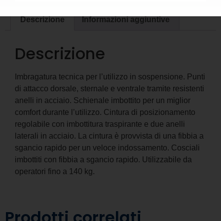
Descrizione
Informazioni aggiuntive
Descrizione
Imbragatura tecnica per l’utilizzo in sospensione. Punti
di attacco dorsale, sternale e ventrale tramite resistenti
anelli in acciaio. Schienale imbottito per un miglior
comfort durante l’utilizzo. Cintura di posizionamento
regolabile con imbottitura traspirante e due anelli
laterali in acciaio. La cintura è provvista di una fibbia a
sgancio rapido per un veloce indossamento. Cosciali
imbottiti con fibbia a sgancio rapido. Utilizzabile da
operatori fino a 140 kg.
Prodotti correlati