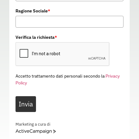
Ragione Sociale
*
Verifica la richiesta
*
Accetto trattamento dati personali secondo la
Privacy
Policy
IMBRAGATURA
Invia
ANTICADUTA COMFORT
11A082
Categoria
SISTEMI ANTICADUTA
Marketing a cura di
ActiveCampaign
IMBRAGATURA ANTICADUTA COMFORT – IMBRAGHI – 11A082