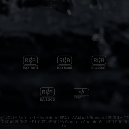
CONTATTI
Ⓒ 2021 - Safe s.r.l. - Iscrizione REA e CCiAA di Brescia 329091 - CF
01604520989 - P.I. 03223860176 Capitale Sociale €. 1.000.000,00
i.v.