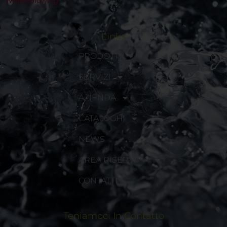
Whisleblowing
Links
PRODOTTI
SERVIZI
AZIENDA
CATALOGHI
NEWS
AREA RISERVATA
CONTATTI
Teniamoci In Contatto