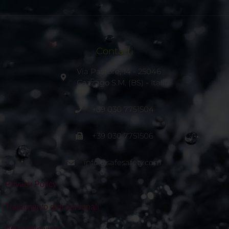
Contatti
Via Pastore, 14 - 25046
Cazzago S.M. (BS) - Italia
+39 030 7751504
+39 030 7751506
info@safesafety.com
Privacy Policy
Trattamento dati personali