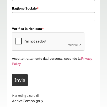
Ragione Sociale
*
Verifica la richiesta
*
Accetto trattamento dati personali secondo la
Privacy
Policy
GIUBBINO ARES
Invia
C02002
Categoria
ABBIGLIAMENTO DA LAVORO
GIUBBINO ARES – EN ISO 13688 – C02002
Marketing a cura di
ActiveCampaign