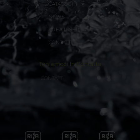
CATALOGHI
NEWS
AREA RISERVATA
CONTATTI
Teniamoci In Contatto
CONTATTI