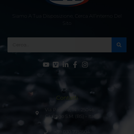
Siamo A Tua Disposizione, Cerca All’interno Del
Sito
Contatti
Via Pastore, 14 - 25046
Cazzago S.M. (BS) - Italia
+39 030 7751504