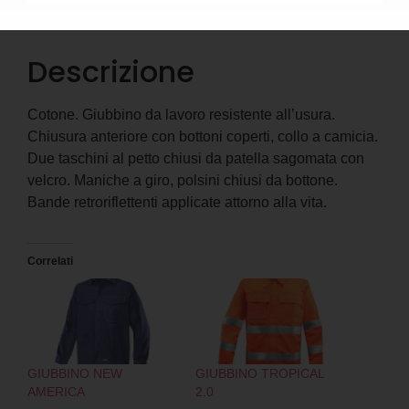
Descrizione
Informazioni aggiuntive
Descrizione
Cotone. Giubbino da lavoro resistente all’usura.
Chiusura anteriore con bottoni coperti, collo a camicia.
Due taschini al petto chiusi da patella sagomata con
velcro. Maniche a giro, polsini chiusi da bottone.
Bande retroriflettenti applicate attorno alla vita.
Correlati
GIUBBINO NEW
GIUBBINO TROPICAL
AMERICA
2.0