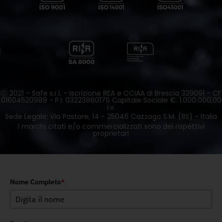
Ⓒ 2021 - Safe s.r.l. - Iscrizione REA e CCiAA di Brescia 329091 - CF
01604520989 - P.I. 03223860176 Capitale Sociale €. 1.000.000,00
i.v.
Sede Legale: Via Pastore, 14 - 25046 Cazzago S.M. (BS) - Italia
I marchi citati e/o commercializzati sono dei rispettivi
proprietari
Nome Completo
*