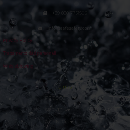
+39 030 7751506
info@safesafety.com
Privacy Policy
Trattamento dati personali
Whisleblowing
Links
PRODOTTI
SERVIZI
AZIENDA