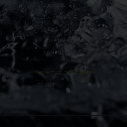
AZIENDA
CATALOGHI
NEWS
AREA RISERVATA
CONTATTI
Teniamoci In Contatto
CONTATTI