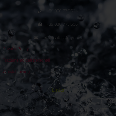
+39 030 7751504
+39 030 7751506
info@safesafety.com
Privacy Policy
Trattamento dati personali
Whisleblowing
Links
PRODOTTI
SERVIZI