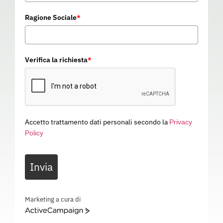
Ragione Sociale
*
Verifica la richiesta
*
Accetto trattamento dati personali secondo la
Privacy
Policy
DIVISORI “T” ADESIVI 50,80
Invia
X 127,00 ROSSO
15D130
Categoria
GPE
Marketing a cura di
ActiveCampaign
DIVISORI “T” ADESIVI 50,80 X 127,00 ROSSO – SEGNALETICA – 15D130