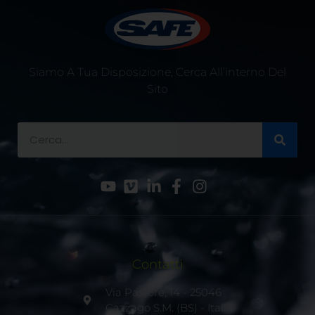
Siamo A Tua Disposizione, Cerca All’interno Del
Sito
Contatti
Via Pastore, 14 - 25046
Cazzago S.M. (BS) - Italia