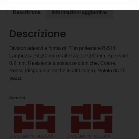
Descrizione
Informazioni aggiuntive
Descrizione
Divisori adesivi a forma di ‘T’ in poliestere B-514.
Larghezza: 50,80 mm e altezza: 127,00 mm. Spessore:
0,2 mm. Resistente a sostanze chimiche. Colore:
Rosso (disponibile anche in altri colori). Rotolo da 20
pezzi.
Correlati
DIVISORI “T” ADESIVI
DIVISORI “T” ADESIVI