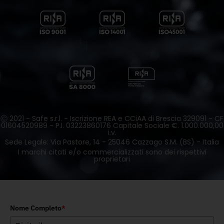
Ⓒ 2021 - Safe s.r.l. - Iscrizione REA e CCiAA di Brescia 329091 - CF
01604520989 - P.I. 03223860176 Capitale Sociale €. 1.000.000,00
i.v.
Sede Legale: Via Pastore, 14 - 25046 Cazzago S.M. (BS) - Italia
I marchi citati e/o commercializzati sono dei rispettivi
proprietari
Nome Completo
*