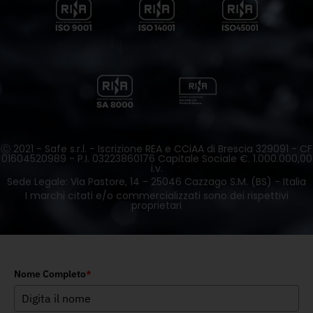
Ⓒ 2021 - Safe s.r.l. - Iscrizione REA e CCiAA di Brescia 329091 - CF
01604520989 - P.I. 03223860176 Capitale Sociale €. 1.000.000,00
i.v.
Sede Legale: Via Pastore, 14 - 25046 Cazzago S.M. (BS) - Italia
I marchi citati e/o commercializzati sono dei rispettivi
proprietari
Nome Completo
*