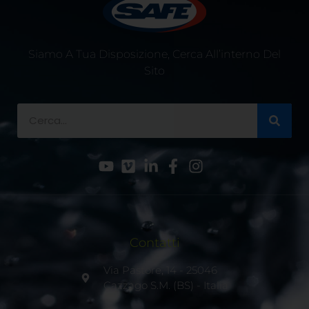
Siamo A Tua Disposizione, Cerca All’interno Del
Sito
Contatti
Via Pastore, 14 - 25046
Cazzago S.M. (BS) - Italia