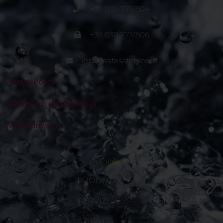
+39 030 7751504
+39 030 7751506
info@safesafety.com
Privacy Policy
Trattamento dati personali
Whisleblowing
Links
PRODOTTI
SERVIZI
AZIENDA