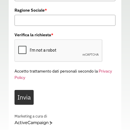
Ragione Sociale
*
Verifica la richiesta
*
Accetto trattamento dati personali secondo la
Privacy
Policy
CROCI ADESIVE 101,60 X
Invia
254,00 ROSSO
15D100
Categoria
GPE
Marketing a cura di
ActiveCampaign
CROCI ADESIVE 101,60 X 254,00 ROSSO – SEGNALETICA – 15D100