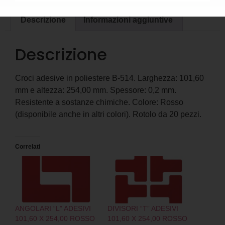
Descrizione
Informazioni aggiuntive
Descrizione
Croci adesive in poliestere B-514. Larghezza: 101,60
mm e altezza: 254,00 mm. Spessore: 0,2 mm.
Resistente a sostanze chimiche. Colore: Rosso
(disponibile anche in altri colori). Rotolo da 20 pezzi.
Correlati
ANGOLARI “L” ADESIVI
DIVISORI “T” ADESIVI
101,60 X 254,00 ROSSO
101,60 X 254,00 ROSSO