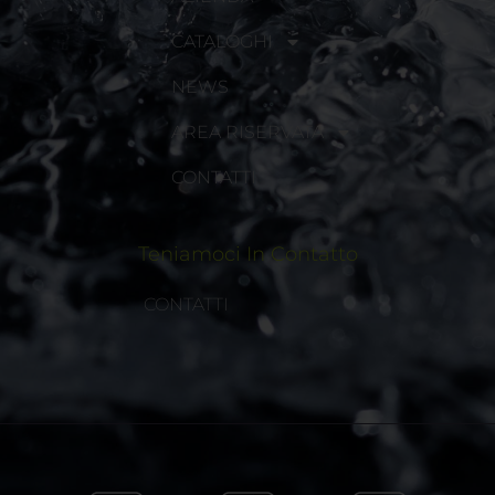
CATALOGHI
NEWS
AREA RISERVATA
CONTATTI
Teniamoci In Contatto
CONTATTI