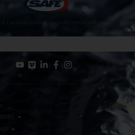
A Tua Disposizione, Cerca All’interno Del Sito
ks
Teniamoci
DOTTI
CONTATTI
IZI