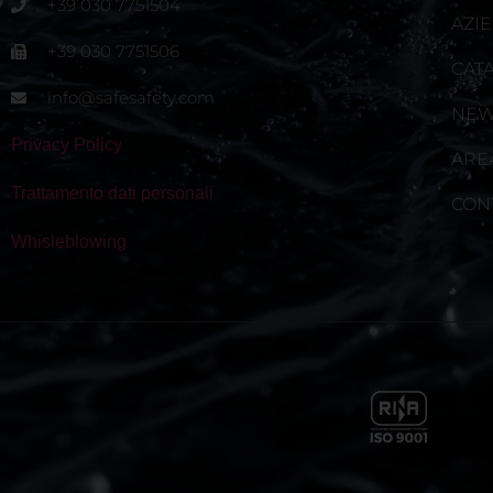
+39 030 7751504
AZI
+39 030 7751506
CAT
info@safesafety.com
NE
Privacy Policy
ARE
Trattamento dati personali
CON
Whisleblowing