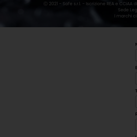
Ⓒ 2021 - Safe s.r.l. - Iscrizione REA e CCiAA
Sede Lega
I marchi ci