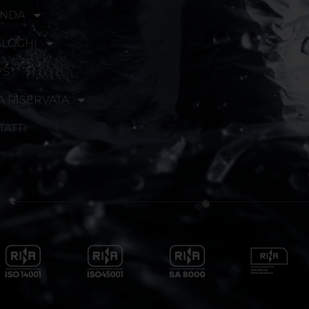
ENDA
ALOGHI
WS
A RISERVATA
TATTI