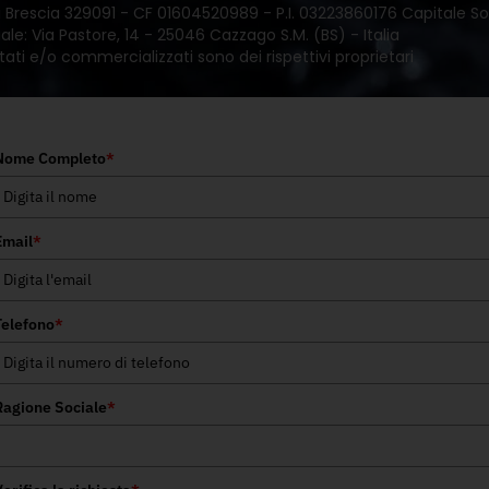
 di Brescia 329091 - CF 01604520989 - P.I. 03223860176 Capitale Soc
le: Via Pastore, 14 - 25046 Cazzago S.M. (BS) - Italia
tati e/o commercializzati sono dei rispettivi proprietari
Nome Completo
*
Email
*
Telefono
*
Ragione Sociale
*