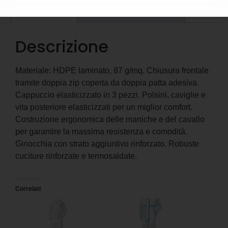
Descrizione
Informazioni aggiuntive
Descrizione
Materiale: HDPE laminato, 87 g/mq. Chiusura frontale
tramite doppia zip coperta da doppia patta adesiva.
Cappuccio elasticizzato in 3 pezzi. Polsini, caviglie e
vita posteriore elasticizzati per un miglior comfort.
Costruzione ergonomica delle maniche e del cavallo
per garantire la massima resistenza e comodità.
Ginocchia con strato aggiuntivo rinforzato. Robuste
cuciture rinforzate e termosaldate.
Correlati