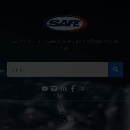
Siamo A Tua Disposizione, Cerca All’interno Del
Sito
Contatti