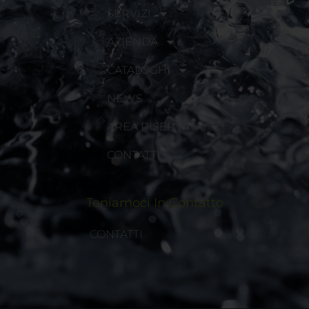
SERVIZI
AZIENDA
CATALOGHI
NEWS
AREA RISERVATA
CONTATTI
Teniamoci In Contatto
CONTATTI