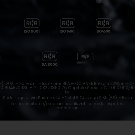
Ⓒ 2021 - Safe s.r.l. - Iscrizione REA e CCiAA di Brescia 329091 - CF
01604520989 - P.I. 03223860176 Capitale Sociale €. 1.000.000,00
i.v.
Sede Legale: Via Pastore, 14 - 25046 Cazzago S.M. (BS) - Italia
I marchi citati e/o commercializzati sono dei rispettivi
proprietari