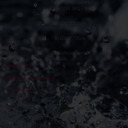
Via Pastore, 14 - 25046
Cazzago S.M. (BS) - Italia
+39 030 7751504
+39 030 7751506
info@safesafety.com
Privacy Policy
Trattamento dati personali
Whisleblowing
Links
PRODOTTI