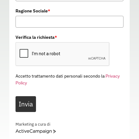
Ragione Sociale
*
Verifica la richiesta
*
Accetto trattamento dati personali secondo la
Privacy
Policy
TUTA NEXUS 1
Invia
PN02825
Categoria
ABBIGLIAMENTO DA LAVORO
TUTA NEXUS 1 – EN 14605: Tipo 3/4 , EN 13982: Tipo 5 , EN 13034: Tipo 6 , EN 1149, 5 , EN
Marketing a cura di
1073, 2 , EN 14126 – PN02825
ActiveCampaign