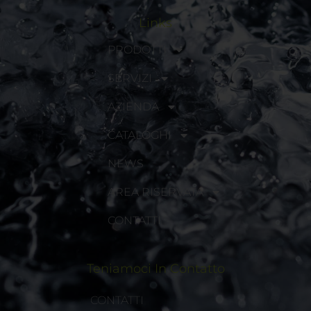
Links
PRODOTTI
SERVIZI
AZIENDA
CATALOGHI
NEWS
AREA RISERVATA
CONTATTI
Teniamoci In Contatto
CONTATTI