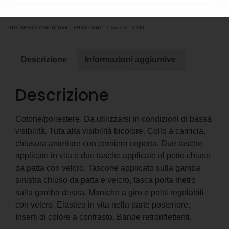
02021
Categoria
ABBIGLIAMENTO DA LAVORO
TUTA BRASILIA BICOLORE – EN ISO 20471: Classe 3 – 02021
Descrizione
Informazioni aggiuntive
Descrizione
Cotone/poliestere. Da utilizzarsi in condizioni di bassa
visibilità. Tuta alta visibilità bicolore. Collo a camicia,
chiusura anteriore con cerniera coperta. Due tasche
applicate in vita e due tasche applicate al petto chiuse
da patta con velcro. Tascone applicato sulla gamba
sinistra chiuso da patta e velcro, tasca porta metro
sulla gamba destra. Maniche a giro e polsi regolabili
con velcro. Elastico in vita nella parte posteriore.
Inserti di colore a contrasto. Bande retroriflettenti.