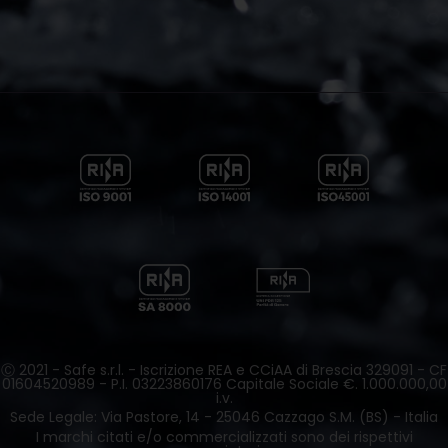
Ⓒ 2021 - Safe s.r.l. - Iscrizione REA e CCiAA di Brescia 329091 - CF
01604520989 - P.I. 03223860176 Capitale Sociale €. 1.000.000,00
i.v.
Sede Legale: Via Pastore, 14 - 25046 Cazzago S.M. (BS) - Italia
I marchi citati e/o commercializzati sono dei rispettivi