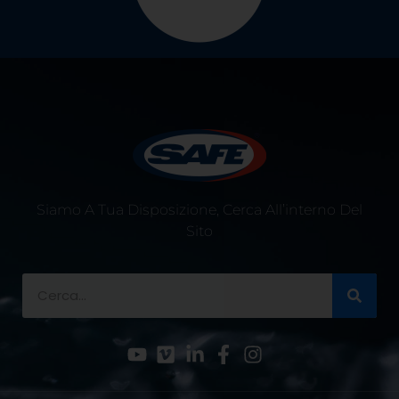
Siamo A Tua Disposizione, Cerca All’interno Del
Sito