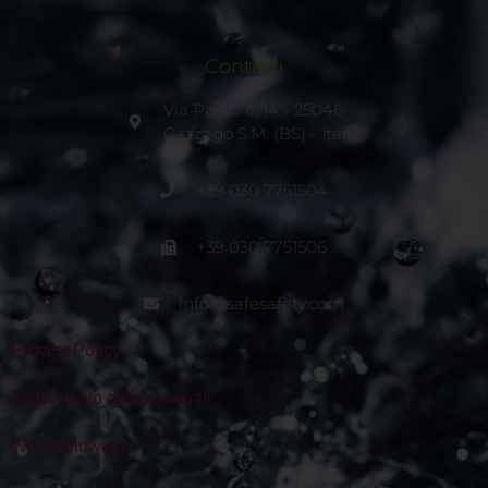
Contatti
Via Pastore, 14 - 25046
Cazzago S.M. (BS) - Italia
+39 030 7751504
+39 030 7751506
info@safesafety.com
Privacy Policy
Trattamento dati personali
Whisleblowing