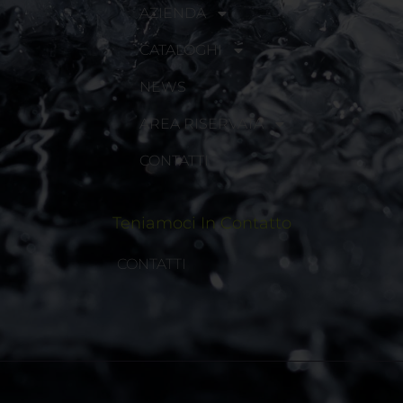
AZIENDA
CATALOGHI
NEWS
AREA RISERVATA
CONTATTI
Teniamoci In Contatto
CONTATTI