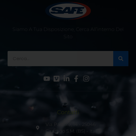
Siamo A Tua Disposizione, Cerca All’interno Del
Sito
Contatti
Via Pastore, 14 - 25046
Cazzago S.M. (BS) - Italia