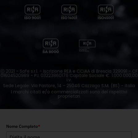
Ⓒ 2021 - Safe s.r.l. - Iscrizione REA e CCiAA di Brescia 329091 - CF
01604520989 - P.I. 03223860176 Capitale Sociale €. 1.000.000,00
i.v.
Sede Legale: Via Pastore, 14 - 25046 Cazzago S.M. (BS) - Italia
I marchi citati e/o commercializzati sono dei rispettivi
proprietari
Nome Completo
*