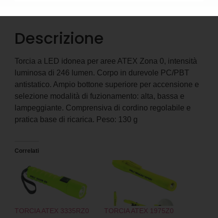
Descrizione
Informazioni aggiuntive
Descrizione
Torcia a LED idonea per aree ATEX Zona 0, intensità
luminosa di 246 lumen. Corpo in durevole PC/PBT
antistatico. Ampio bottone superiore per accensione e
selezione modalità di fuzionamento: alta, bassa e
lampeggiante. Comprensiva di cordino regolabile e
pratica base di ricarica. Peso: 130 g
Correlati
TORCIA ATEX 3335RZ0
TORCIA ATEX 1975Z0