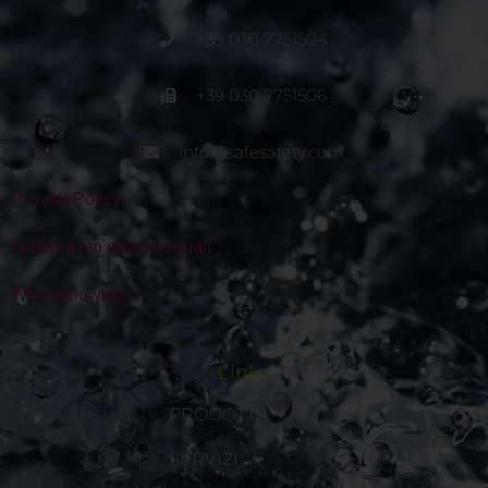
+39 030 7751504
+39 030 7751506
info@safesafety.com
Privacy Policy
Trattamento dati personali
Whisleblowing
Links
PRODOTTI
SERVIZI