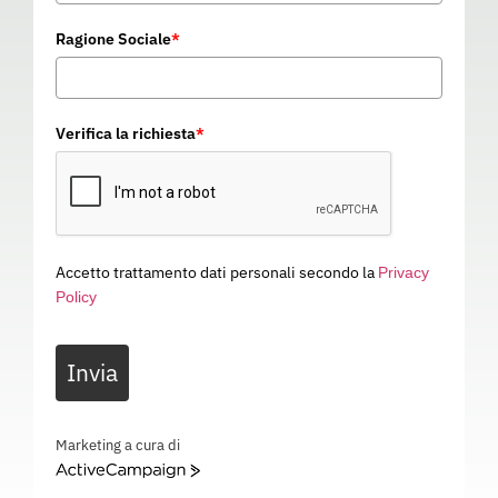
Ragione Sociale
*
Verifica la richiesta
*
Accetto trattamento dati personali secondo la
Privacy
Policy
TORCIA ATEX 3315Z0
Invia
976552
Categoria
GPE
TORCIA ATEX 3315Z0 – ILLUMINAZIONE – 976552
Marketing a cura di
ActiveCampaign