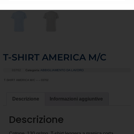
T-SHIRT AMERICA M/C
03702
Categoria
ABBIGLIAMENTO DA LAVORO
T-SHIRT AMERICA M/C – – 03702
Descrizione
Informazioni aggiuntive
Descrizione
Cotone, 130 gr/mq. T-shirt leggera a manica corta,