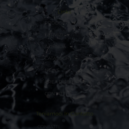
Links
PRODOTTI
SERVIZI
AZIENDA
CATALOGHI
NEWS
AREA RISERVATA
CONTATTI
Teniamoci In Contatto
CONTATTI