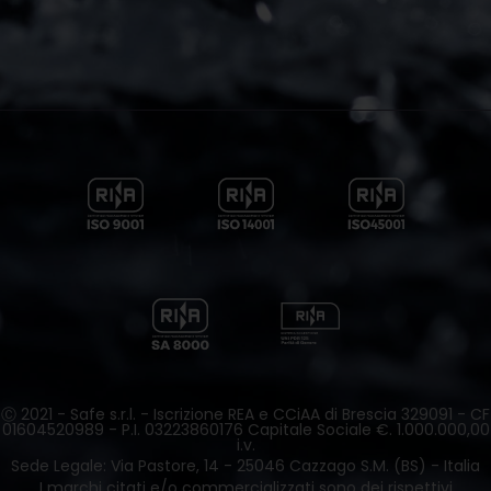
Ⓒ 2021 - Safe s.r.l. - Iscrizione REA e CCiAA di Brescia 329091 - CF
01604520989 - P.I. 03223860176 Capitale Sociale €. 1.000.000,00
i.v.
Sede Legale: Via Pastore, 14 - 25046 Cazzago S.M. (BS) - Italia
I marchi citati e/o commercializzati sono dei rispettivi