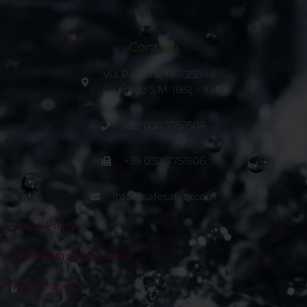
Contatti
Via Pastore, 14 - 25046
Cazzago S.M. (BS) - Italia
+39 030 7751504
+39 030 7751506
info@safesafety.com
Privacy Policy
Trattamento dati personali
Whisleblowing