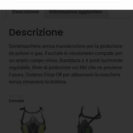
Descrizione
Informazioni aggiuntive
Descrizione
Semimaschera senza manutenzione per la protezione
da polveri e gas. Facciale in elastometro compatto per
un ampio campo visivo. Bardatura a 4 punti facilmente
regolabile. Rete di protezione sui filtri che ne previene
l’usura. Sistema Drop-Off per abbassare la maschera
senza rimuovere la testiera.
Correlati