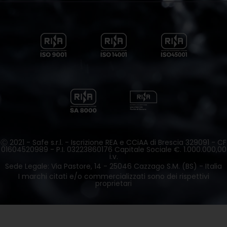
Ⓒ 2021 - Safe s.r.l. - Iscrizione REA e CCiAA di Brescia 329091 - CF
01604520989 - P.I. 03223860176 Capitale Sociale €. 1.000.000,00
i.v.
Sede Legale: Via Pastore, 14 - 25046 Cazzago S.M. (BS) - Italia
I marchi citati e/o commercializzati sono dei rispettivi
proprietari