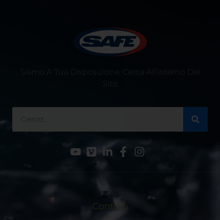
Siamo A Tua Disposizione, Cerca All’interno Del
Sito
Contatti