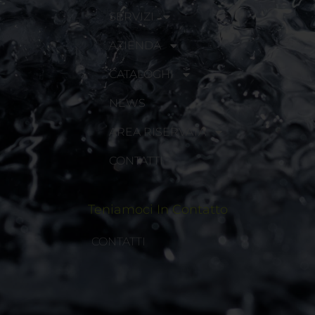
SERVIZI
AZIENDA
CATALOGHI
NEWS
AREA RISERVATA
CONTATTI
Teniamoci In Contatto
CONTATTI