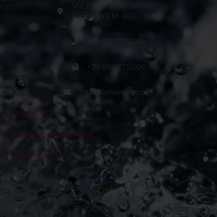
Via Pastore, 14 - 25046
Cazzago S.M. (BS) - Italia
+39 030 7751504
+39 030 7751506
info@safesafety.com
Privacy Policy
Trattamento dati personali
Whisleblowing
Links
PRODOTTI