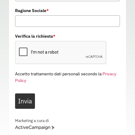
Ragione Sociale
*
Verifica la richiesta
*
Accetto trattamento dati personali secondo la
Privacy
Policy
SEMIMASCHERA 8400NEXT
Invia
FFABEK1P3 R D
10E004
Categoria
PROTEZIONE VIE RESPIRATORIE
Marketing a cura di
ActiveCampaign
SEMIMASCHERA 8400NEXT FFABEK1P3 R D – EN 405 FFABEK1P3 R D – 10E004