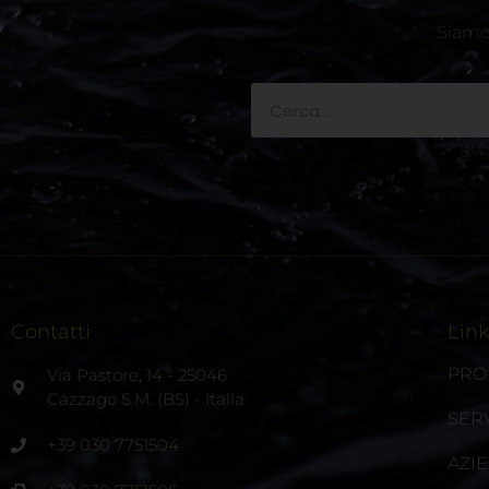
Siamo 
Contatti
Lin
PRO
Via Pastore, 14 - 25046
Cazzago S.M. (BS) - Italia
SERV
+39 030 7751504
AZI