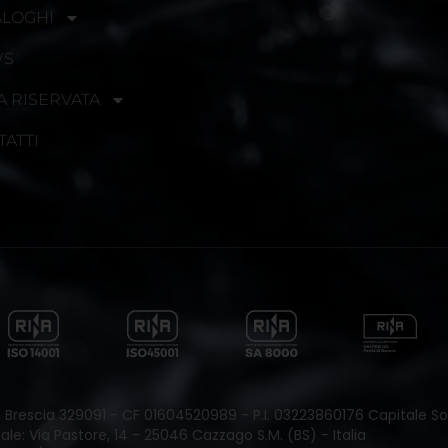
ALOGHI
WS
A RISERVATA
TATTI
 di Brescia 329091 - CF 01604520989 - P.I. 03223860176 Capitale Soc
le: Via Pastore, 14 - 25046 Cazzago S.M. (BS) - Italia