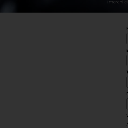
I marchi ci
V