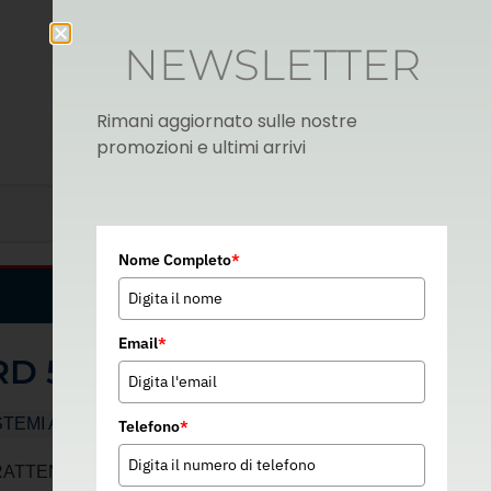
NEWSLETTER
Rimani aggiornato sulle nostre
promozioni e ultimi arrivi
Nome Completo
*
Italian
▼
Email
*
RD 50 CM
STEMI ANTICADUTA
Telefono
*
RATTENUTA – CA00097