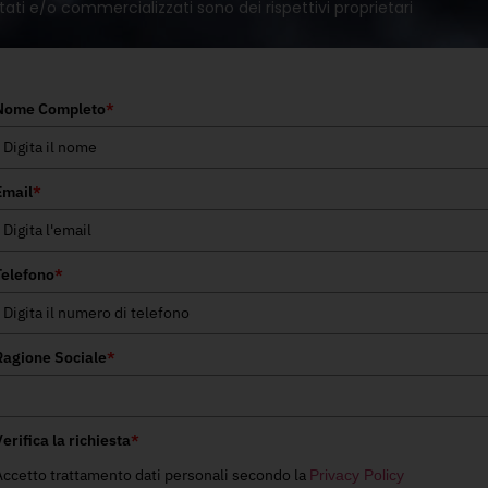
tati e/o commercializzati sono dei rispettivi proprietari
Nome Completo
*
Email
*
Telefono
*
Ragione Sociale
*
erifica la richiesta
*
Accetto trattamento dati personali secondo la
Privacy Policy