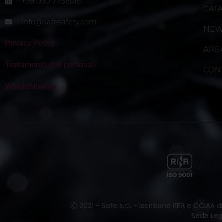
+39 030 7751506
CAT
info@safesafety.com
NE
Privacy Policy
ARE
Trattamento dati personali
CON
Whisleblowing
Ⓒ 2021 - Safe s.r.l. - Iscrizione REA e CCiAA
Sede Lega