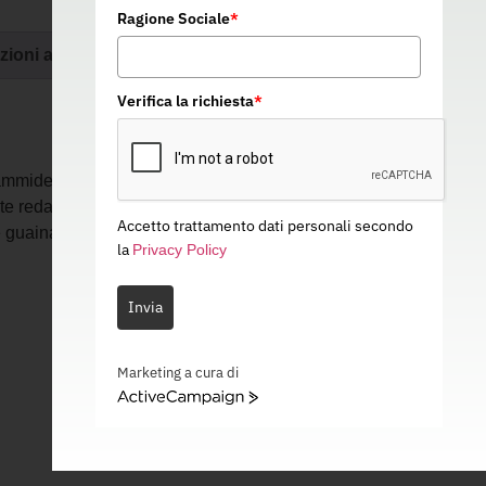
Ragione Sociale
*
zioni aggiuntive
Verifica la richiesta
*
liammide da 10,5 mm leggero e resistente.
e redancia in polipropilene con clip di
Accetto trattamento dati personali secondo
guaina di protezione in poliuretano. Varie
la
Privacy Policy
Invia
Marketing a cura di
ActiveCampaign