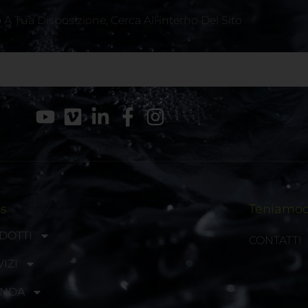
A Tua Disposizione, Cerca All’interno Del Sito
ks
Teniamoci
DOTTI
CONTATTI
IZI
ENDA