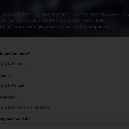
 di Brescia 329091 - CF 01604520989 - P.I. 03223860176 Capitale Soc
le: Via Pastore, 14 - 25046 Cazzago S.M. (BS) - Italia
tati e/o commercializzati sono dei rispettivi proprietari
Nome Completo
*
Email
*
Telefono
*
Ragione Sociale
*