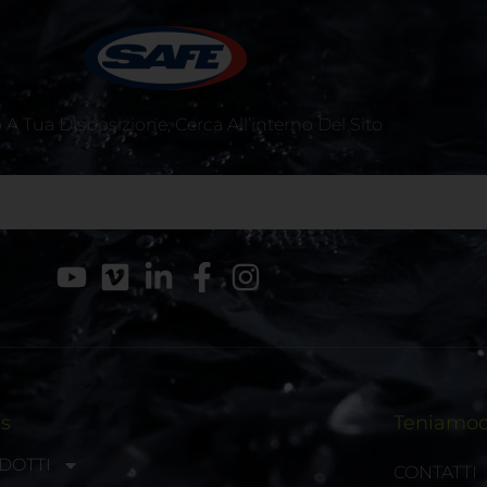
A Tua Disposizione, Cerca All’interno Del Sito
ks
Teniamoci
DOTTI
CONTATTI