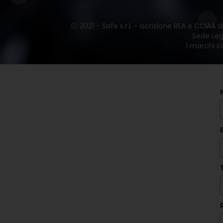
Ⓒ 2021 - Safe s.r.l. - Iscrizione REA e CCiAA
Sede Lega
I marchi ci