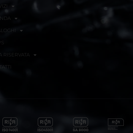
IZI
ENDA
ALOGHI
WS
A RISERVATA
TATTI