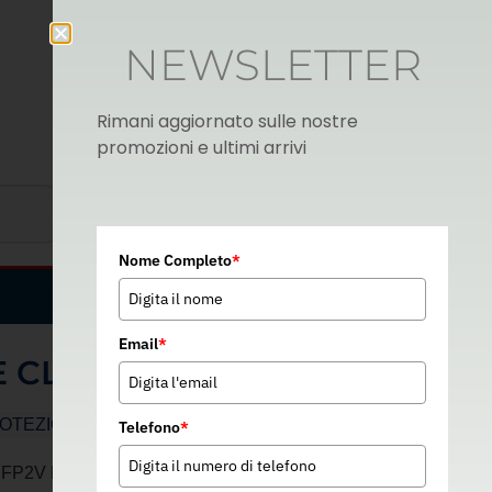
NEWSLETTER
Rimani aggiornato sulle nostre
promozioni e ultimi arrivi
Nome Completo
*
Italian
▼
Email
*
 CLASSICS FFP2V D
OTEZIONE VIE RESPIRATORIE
Telefono
*
P2V D – EN 149 – M107310