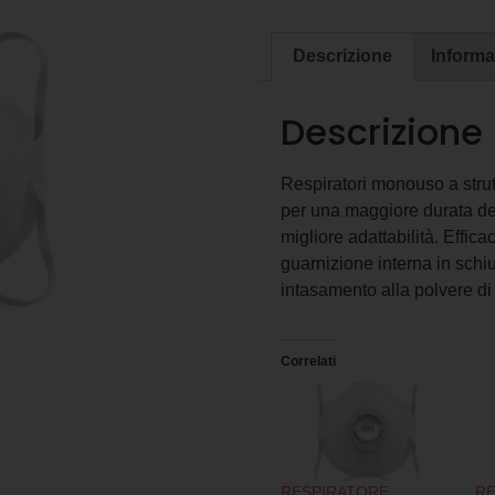
Descrizione
Informa
Descrizione
Respiratori monouso a strutt
per una maggiore durata del
migliore adattabilità. Effic
guarnizione interna in schi
intasamento alla polvere di
Correlati
RESPIRATORE
RE