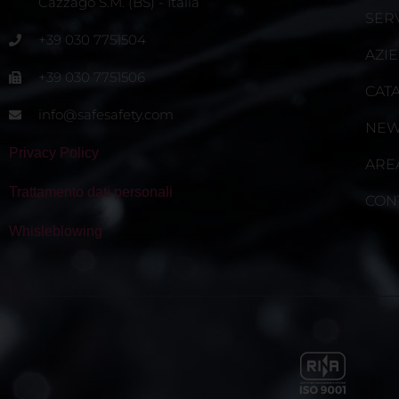
Cazzago S.M. (BS) - Italia
SERV
+39 030 7751504
AZI
+39 030 7751506
CAT
info@safesafety.com
NE
Privacy Policy
ARE
Trattamento dati personali
CON
Whisleblowing