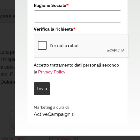
Ragione Sociale
*
zioni aggiuntive
Verifica la richiesta
*
ura preformata. Struttura esterna rinforzata
 respiratore. Flangia nasale preformata per
Accetto trattamento dati personali secondo
ace valvola di espirazione frontale. Morbida
la
Privacy Policy
uma. Elastico singolo auto-regolante. Test di
 Dolomite superato.
Invia
Marketing a cura di
ActiveCampaign
SPIRATORE
RESPIRATORE