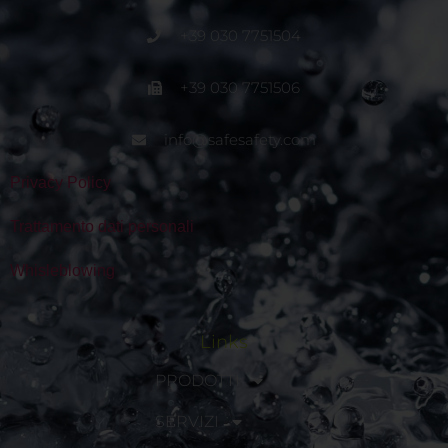
+39 030 7751504
+39 030 7751506
info@safesafety.com
Privacy Policy
Trattamento dati personali
Whisleblowing
Links
PRODOTTI
SERVIZI