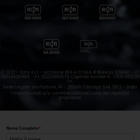
Ⓒ 2021 - Safe s.r.l. - Iscrizione REA e CCiAA di Brescia 329091 - CF
01604520989 - P.I. 03223860176 Capitale Sociale €. 1.000.000,00
i.v.
Sede Legale: Via Pastore, 14 - 25046 Cazzago S.M. (BS) - Italia
I marchi citati e/o commercializzati sono dei rispettivi
proprietari
Nome Completo
*