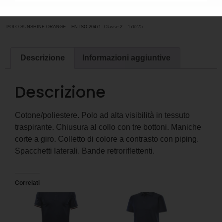
176275
Categoria
ABBIGLIAMENTO DA LAVORO
POLO SUNSHINE ORANGE – EN ISO 20471: Classe 2 – 176275
Descrizione
Informazioni aggiuntive
Descrizione
Cotone/poliestere. Polo ad alta visibilità in tessuto
traspirante. Chiusura al collo con tre bottoni. Maniche
corte a giro. Colletto di colore a contrasto con piping.
Spacchetti laterali. Bande retroriflettenti.
Correlati