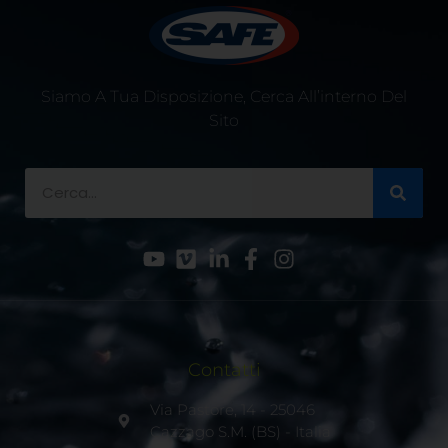
Siamo A Tua Disposizione, Cerca All’interno Del
Sito
Contatti
Via Pastore, 14 - 25046
Cazzago S.M. (BS) - Italia