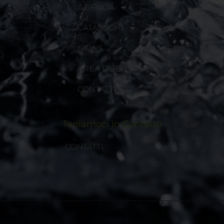
AZIENDA
CATALOGHI
NEWS
AREA RISERVATA
CONTATTI
Teniamoci In Contatto
CONTATTI