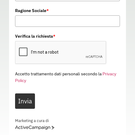
Ragione Sociale
*
Verifica la richiesta
*
Accetto trattamento dati personali secondo la
Privacy
Policy
Invia
Marketing a cura di
POLO SUNSET M/C
ActiveCampaign