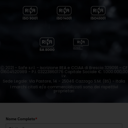
Ⓒ 2021 - Safe s.r.l. - Iscrizione REA e CCiAA di Brescia 329091 - CF
01604520989 - P.I. 03223860176 Capitale Sociale €. 1.000.000,00
i.v.
Sede Legale: Via Pastore, 14 - 25046 Cazzago S.M. (BS) - Italia
I marchi citati e/o commercializzati sono dei rispettivi
proprietari
Nome Completo
*