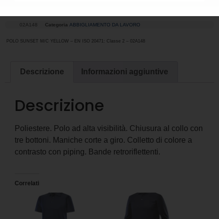
YELLOW
02A148
Categoria
ABBIGLIAMENTO DA LAVORO
POLO SUNSET M/C YELLOW – EN ISO 20471: Classe 2 – 02A148
Descrizione
Informazioni aggiuntive
Descrizione
Poliestere. Polo ad alta visibilità. Chiusura al collo con
tre bottoni. Maniche corte a giro. Colletto di colore a
contrasto con piping. Bande retroriflettenti.
Correlati