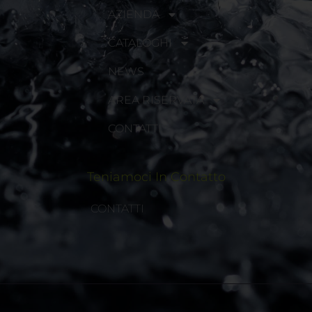
AZIENDA
CATALOGHI
NEWS
AREA RISERVATA
CONTATTI
Teniamoci In Contatto
CONTATTI