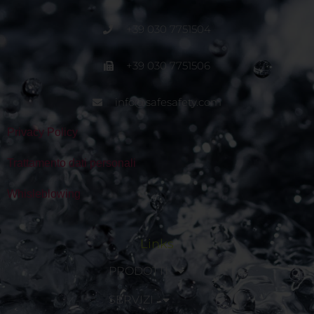
+39 030 7751504
+39 030 7751506
info@safesafety.com
Privacy Policy
Trattamento dati personali
Whisleblowing
Links
PRODOTTI
SERVIZI