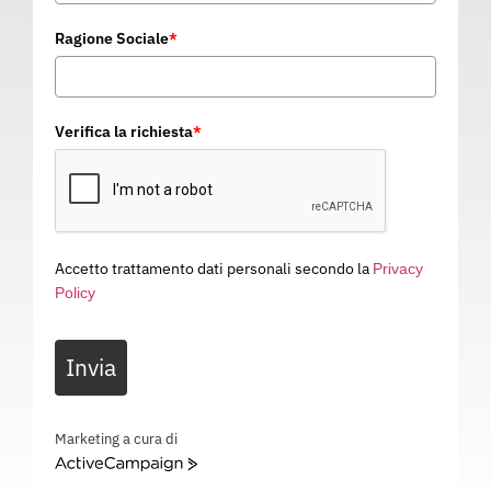
Ragione Sociale
*
Verifica la richiesta
*
Accetto trattamento dati personali secondo la
Privacy
Policy
PARKA REFLEX
Invia
PA03906
Categoria
ABBIGLIAMENTO DA LAVORO
PARKA REFLEX – EN 14058 – PA03906
Marketing a cura di
ActiveCampaign