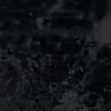
Contatti
Via Pastore, 14 - 25046
Cazzago S.M. (BS) - Italia
+39 030 7751504
+39 030 7751506
info@safesafety.com
Privacy Policy
Trattamento dati personali
Whisleblowing
Links