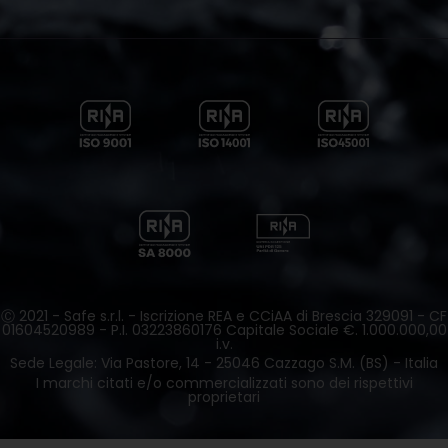
Ⓒ 2021 - Safe s.r.l. - Iscrizione REA e CCiAA di Brescia 329091 - CF
01604520989 - P.I. 03223860176 Capitale Sociale €. 1.000.000,00
i.v.
Sede Legale: Via Pastore, 14 - 25046 Cazzago S.M. (BS) - Italia
I marchi citati e/o commercializzati sono dei rispettivi
proprietari