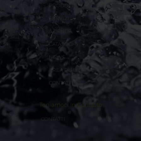
PRODOTTI
SERVIZI
AZIENDA
CATALOGHI
NEWS
AREA RISERVATA
CONTATTI
Teniamoci In Contatto
CONTATTI