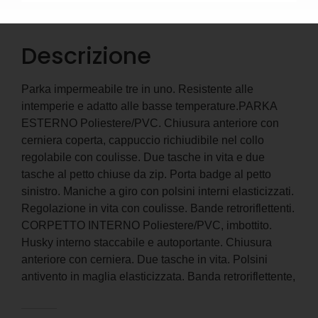
Descrizione
Informazioni aggiuntive
Descrizione
Parka impermeabile tre in uno. Resistente alle
intemperie e adatto alle basse temperature.PARKA
ESTERNO Poliestere/PVC. Chiusura anteriore con
cerniera coperta, cappuccio richiudibile nel collo
regolabile con coulisse. Due tasche in vita e due
tasche al petto chiuse da zip. Porta badge al petto
sinistro. Maniche a giro con polsini interni elasticizzati.
Regolazione in vita con coulisse. Bande retroriflettenti.
CORPETTO INTERNO Poliestere/PVC, imbottito.
Husky interno staccabile e autoportante. Chiusura
anteriore con cerniera. Due tasche in vita. Polsini
antivento in maglia elasticizzata. Banda retroriflettente,