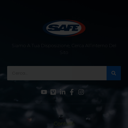
Siamo A Tua Disposizione, Cerca All’interno Del
Sito
Contatti