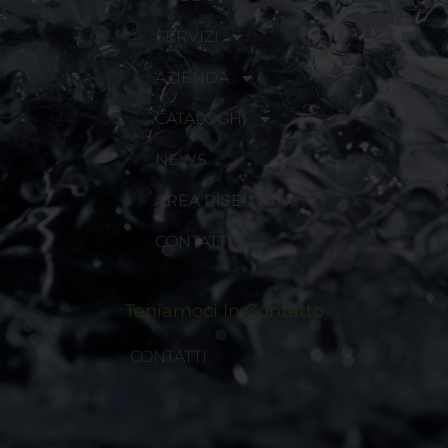
SERVIZI
AZIENDA
CATALOGHI
NEWS
AREA RISERVATA
CONTATTI
Teniamoci In Contatto
CONTATTI