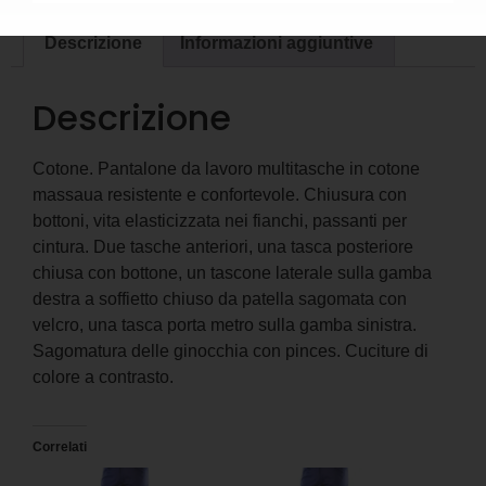
Descrizione
Informazioni aggiuntive
Descrizione
Cotone. Pantalone da lavoro multitasche in cotone
massaua resistente e confortevole. Chiusura con
bottoni, vita elasticizzata nei fianchi, passanti per
cintura. Due tasche anteriori, una tasca posteriore
chiusa con bottone, un tascone laterale sulla gamba
destra a soffietto chiuso da patella sagomata con
velcro, una tasca porta metro sulla gamba sinistra.
Sagomatura delle ginocchia con pinces. Cuciture di
colore a contrasto.
Correlati