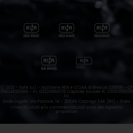
Ⓒ 2021 - Safe s.r.l. - Iscrizione REA e CCiAA di Brescia 329091 - CF
01604520989 - P.I. 03223860176 Capitale Sociale €. 1.000.000,00
i.v.
Sede Legale: Via Pastore, 14 - 25046 Cazzago S.M. (BS) - Italia
I marchi citati e/o commercializzati sono dei rispettivi
proprietari