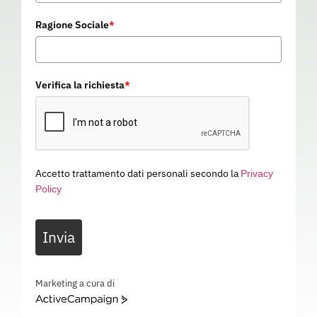
Ragione Sociale
*
Verifica la richiesta
*
Accetto trattamento dati personali secondo la
Privacy
Policy
PANTALONE NEW
Invia
GERMANIA
03A005
Categoria
ABBIGLIAMENTO DA LAVORO
Marketing a cura di
ActiveCampaign
PANTALONE NEW GERMANIA – EN ISO 13688 – 03A005