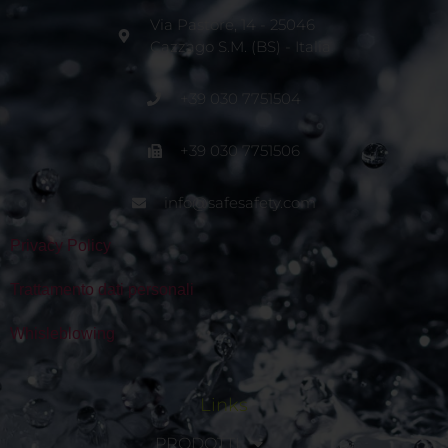
Via Pastore, 14 - 25046
Cazzago S.M. (BS) - Italia
+39 030 7751504
+39 030 7751506
info@safesafety.com
Privacy Policy
Trattamento dati personali
Whisleblowing
Links
PRODOTTI