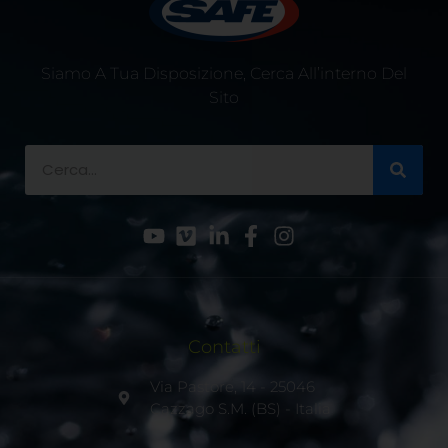
Siamo A Tua Disposizione, Cerca All’interno Del
Sito
Contatti
Via Pastore, 14 - 25046
Cazzago S.M. (BS) - Italia