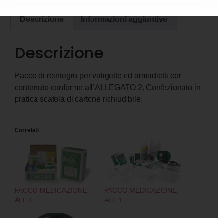
Descrizione
Informazioni aggiuntive
Descrizione
Pacco di reintegro per valigette ed armadietti con
contenuto conforme all’ALLEGATO 2. Confezionato in
pratica scatola di cartone richiudibile.
Correlati
PACCO MEDICAZIONE
PACCO MEDICAZIONE
ALL.1
ALL.1