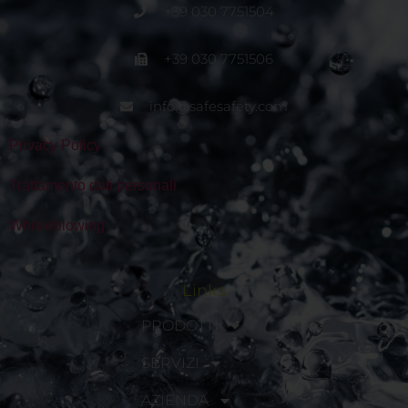
+39 030 7751504
+39 030 7751506
info@safesafety.com
Privacy Policy
Trattamento dati personali
Whisleblowing
Links
PRODOTTI
SERVIZI
AZIENDA