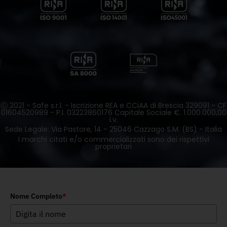
Ⓒ 2021 - Safe s.r.l. - Iscrizione REA e CCiAA di Brescia 329091 - CF
01604520989 - P.I. 03223860176 Capitale Sociale €. 1.000.000,00
i.v.
Sede Legale: Via Pastore, 14 - 25046 Cazzago S.M. (BS) - Italia
I marchi citati e/o commercializzati sono dei rispettivi
proprietari
Nome Completo
*