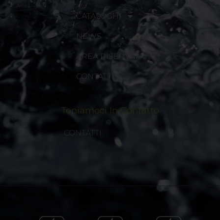
CATALOGHI
NEWS
AREA RISERVATA
CONTATTI
Teniamoci In Contatto
CONTATTI