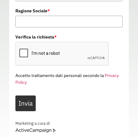
Ragione Sociale
*
Verifica la richiesta
*
Accetto trattamento dati personali secondo la
Privacy
Policy
PACCO MEDICAZIONE
Invia
ALL.2
12281
Categoria
PRIMO SOCCORSO
Marketing a cura di
ActiveCampaign
PACCO MEDICAZIONE ALL.2 – REINTEGRI – 12281