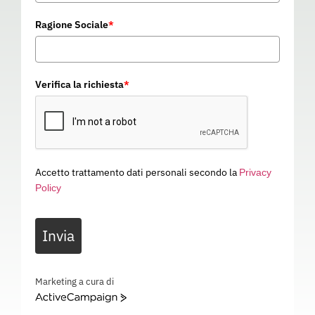
Ragione Sociale
*
Verifica la richiesta
*
Accetto trattamento dati personali secondo la
Privacy
Policy
OCCHIALE PROTECTOR 5
Invia
06745
Categoria
PROTEZIONE VISTA
OCCHIALE PROTECTOR 5 – EN 166 -EN 169 – EN-175 – 06745
Marketing a cura di
ActiveCampaign