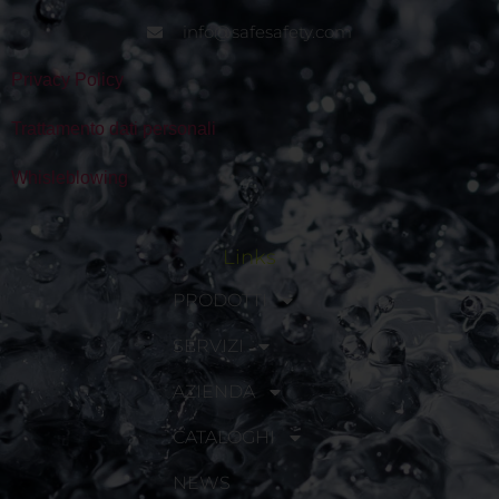
info@safesafety.com
Privacy Policy
Trattamento dati personali
Whisleblowing
Links
PRODOTTI
SERVIZI
AZIENDA
CATALOGHI
NEWS