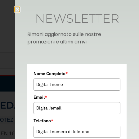
NEWSLETTER
Rimani aggiornato sulle nostre
promozioni e ultimi arrivi
Nome Completo
*
Italian
▼
Email
*
EDATOR 32
OTEZIONE VISTA
Telefono
*
N 166 – EN 170 – U00056X