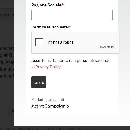
Ragione Sociale
*
zioni aggiuntive
Verifica la richiesta
*
rbonato antiurto. Efficace trattamento
golabili sia in lunghezza che in inclinazione
Accetto trattamento dati personali secondo
tà. Aste ergonomiche e flessibili. Morbido
la
Privacy Policy
due posizioni. Pratico cordino incluso nella
periore UV400.
Invia
Marketing a cura di
ActiveCampaign
CHIALE PREDATOR
OCCHIALE PREDATOR