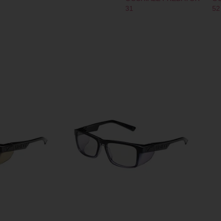
31
52