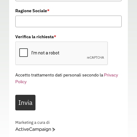
Ragione Sociale
*
Verifica la richiesta
*
Accetto trattamento dati personali secondo la
Privacy
Policy
OCCHIALE PREDATOR 12
Invia
06462U
Categoria
PROTEZIONE VISTA
OCCHIALE PREDATOR 12 – EN166 – 06462U
Marketing a cura di
ActiveCampaign