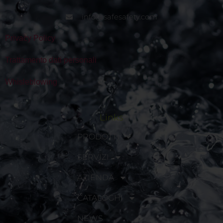
info@safesafety.com
Privacy Policy
Trattamento dati personali
Whisleblowing
Links
PRODOTTI
SERVIZI
AZIENDA
CATALOGHI
NEWS