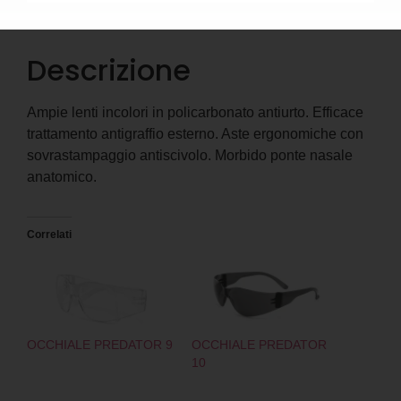
Descrizione
Informazioni aggiuntive
Descrizione
Ampie lenti incolori in policarbonato antiurto. Efficace
trattamento antigraffio esterno. Aste ergonomiche con
sovrastampaggio antiscivolo. Morbido ponte nasale
anatomico.
Correlati
OCCHIALE PREDATOR 9
OCCHIALE PREDATOR
10