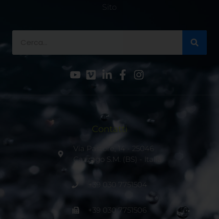
Sito
Contatti
Via Pastore, 14 - 25046
Cazzago S.M. (BS) - Italia
+39 030 7751504
+39 030 7751506