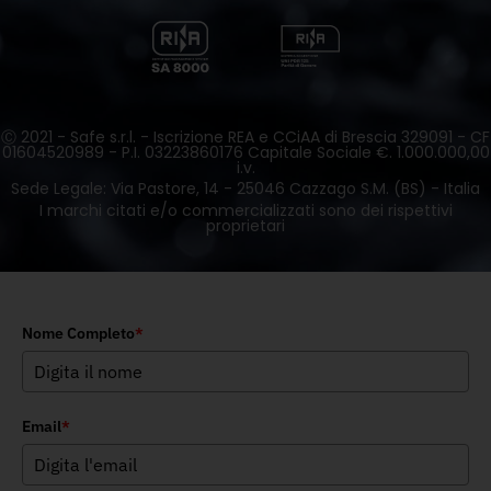
Ⓒ 2021 - Safe s.r.l. - Iscrizione REA e CCiAA di Brescia 329091 - CF
01604520989 - P.I. 03223860176 Capitale Sociale €. 1.000.000,00
i.v.
Sede Legale: Via Pastore, 14 - 25046 Cazzago S.M. (BS) - Italia
I marchi citati e/o commercializzati sono dei rispettivi
proprietari
Nome Completo
*
Email
*