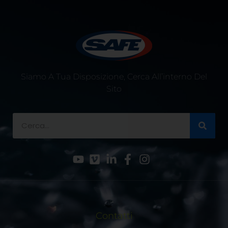
Siamo A Tua Disposizione, Cerca All’interno Del
Sito
Contatti