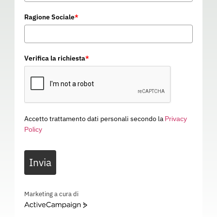
Ragione Sociale
*
Verifica la richiesta
*
Accetto trattamento dati personali secondo la
Privacy
Policy
OCCHIALE LENTE NEUTRA /
Invia
ARANCIONE
06102
Categoria
PROTEZIONE VISTA
Marketing a cura di
ActiveCampaign
OCCHIALE LENTE NEUTRA / ARANCIONE – EN166 -EN170 2C-1.2 – 06102