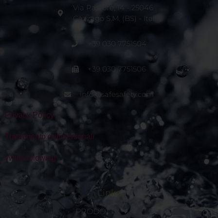
Via Pastore, 14 - 25046
Cazzago S.M. (BS) - Italia
+39 030 7751504
+39 030 7751506
info@safesafety.com
Privacy Policy
Trattamento dati personali
Whisleblowing
Links
PRODOTTI