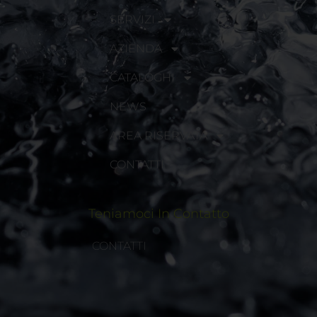
SERVIZI
AZIENDA
CATALOGHI
NEWS
AREA RISERVATA
CONTATTI
Teniamoci In Contatto
CONTATTI