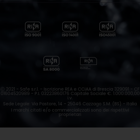
Ⓒ 2021 - Safe s.r.l. - Iscrizione REA e CCiAA di Brescia 329091 - CF
01604520989 - P.I. 03223860176 Capitale Sociale €. 1.000.000,00
i.v.
Sede Legale: Via Pastore, 14 - 25046 Cazzago S.M. (BS) - Italia
I marchi citati e/o commercializzati sono dei rispettivi
proprietari