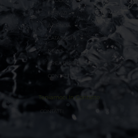
PRODOTTI
SERVIZI
AZIENDA
CATALOGHI
NEWS
AREA RISERVATA
CONTATTI
Teniamoci In Contatto
CONTATTI