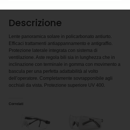
Descrizione
Informazioni aggiuntive
Descrizione
Lente panoramica solare in policarbonato antiurto.
Efficaci trattamenti antiappannamento e antigraffio.
Protezione laterale integrata con sistema di
ventilazione. Aste regola bili sia in lunghezza che in
inclinazione con terminale in gomma con movimento a
bascula per una perfetta adattabilità al volto
dell’operatore. Completamente sovrapponibile agli
occhiali da vista. Protezione superiore UV 400.
Correlati