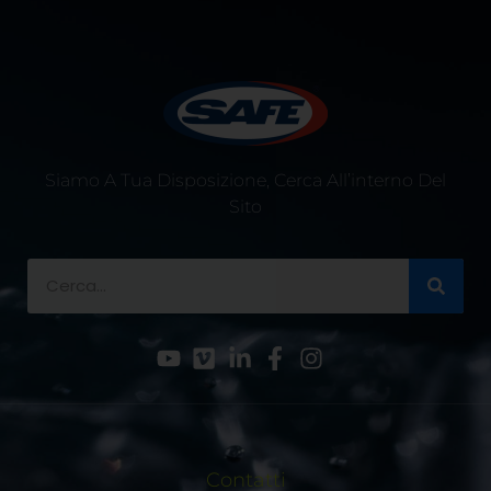
Siamo A Tua Disposizione, Cerca All’interno Del
Sito
Contatti