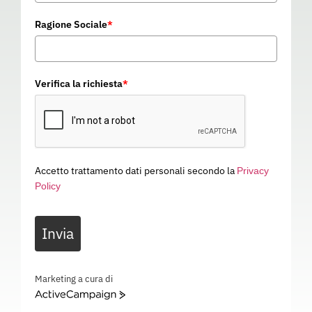
Ragione Sociale
*
Verifica la richiesta
*
Accetto trattamento dati personali secondo la
Privacy
Policy
OCCHIALE 5X7 FUMO
Invia
U00019X
Categoria
PROTEZIONE VISTA
OCCHIALE 5X7 FUMO – – U00019X
Marketing a cura di
ActiveCampaign