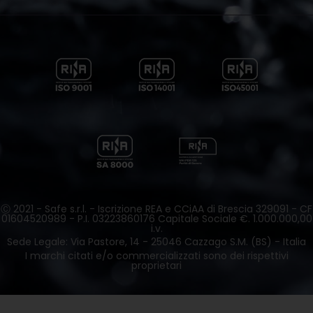
Ⓒ 2021 - Safe s.r.l. - Iscrizione REA e CCiAA di Brescia 329091 - CF
01604520989 - P.I. 03223860176 Capitale Sociale €. 1.000.000,00
i.v.
Sede Legale: Via Pastore, 14 - 25046 Cazzago S.M. (BS) - Italia
I marchi citati e/o commercializzati sono dei rispettivi
proprietari