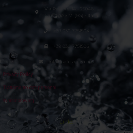
Via Pastore, 14 - 25046
Cazzago S.M. (BS) - Italia
+39 030 7751504
+39 030 7751506
info@safesafety.com
Privacy Policy
Trattamento dati personali
Whisleblowing
Links