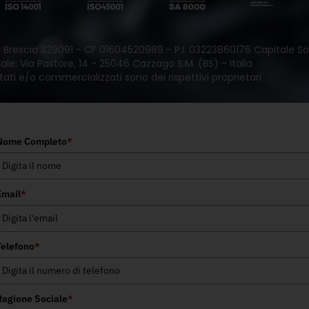
 di Brescia 329091 - CF 01604520989 - P.I. 03223860176 Capitale Soc
le: Via Pastore, 14 - 25046 Cazzago S.M. (BS) - Italia
tati e/o commercializzati sono dei rispettivi proprietari
Nome Completo
*
Email
*
Telefono
*
Ragione Sociale
*