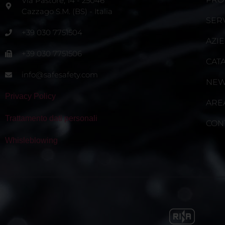
Via Pastore, 14 - 25046
Cazzago S.M. (BS) - Italia
SERV
+39 030 7751504
AZI
+39 030 7751506
CAT
info@safesafety.com
NE
Privacy Policy
ARE
Trattamento dati personali
CON
Whisleblowing