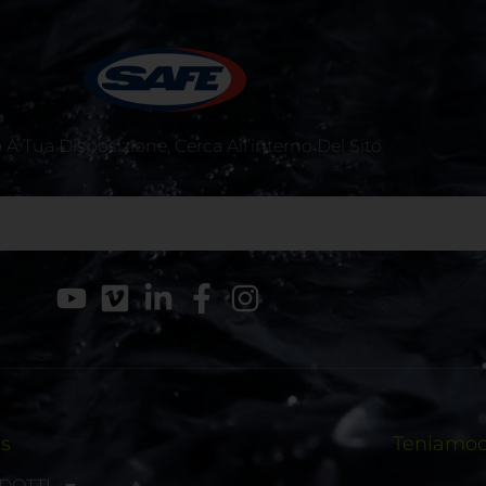
A Tua Disposizione, Cerca All’interno Del Sito
ks
Teniamoci
DOTTI