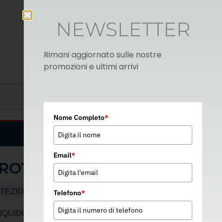
NEWSLETTER
Rimani aggiornato sulle nostre
promozioni e ultimi arrivi
Nome Completo
*
Italian
▼
Email
*
OTEZIONE LIQUIDI
TEZIONE VISTA
Telefono
*
IDI – EN 166 1 S 3 N – 06E015