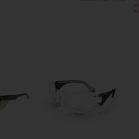
MA
IN