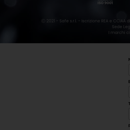
Ⓒ 2021 - Safe s.r.l. - Iscrizione REA e CCiAA
Sede Lega
I marchi ci