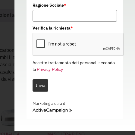
Ragione Sociale
*
zioni aggiuntive
Verifica la richiesta
*
carbonato antiurto. Efficace trattamento
i i lati della lente. Montatura isolante
Accetto trattamento dati personali secondo
Fascia elastica posteriore facilmente
la
Privacy Policy
 nasale anatomico. Completamente
 da vista.
Invia
Marketing a cura di
ActiveCampaign
CHIALE A
MASCHERA PIENO