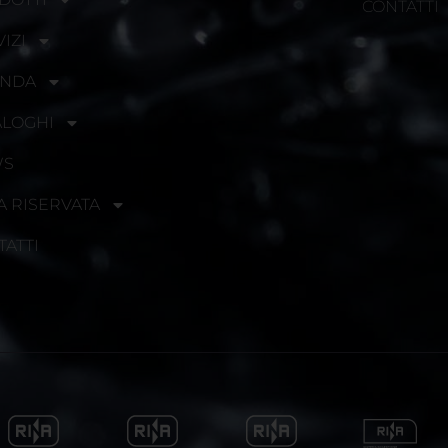
CONTATTI
IZI
ENDA
ALOGHI
WS
A RISERVATA
TATTI