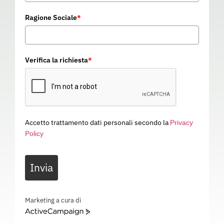
Ragione Sociale
*
Verifica la richiesta
*
Accetto trattamento dati personali secondo la
Privacy
Policy
MASCHERA EASY-
Invia
SKETCHES
06E027
Categoria
PROTEZIONE VISTA
Marketing a cura di
ActiveCampaign
MASCHERA EASY-SKETCHES – EN 166 1 B 3 – 06E027