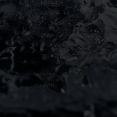
SERVIZI
AZIENDA
CATALOGHI
NEWS
AREA RISERVATA
CONTATTI
Teniamoci In Contatto
CONTATTI