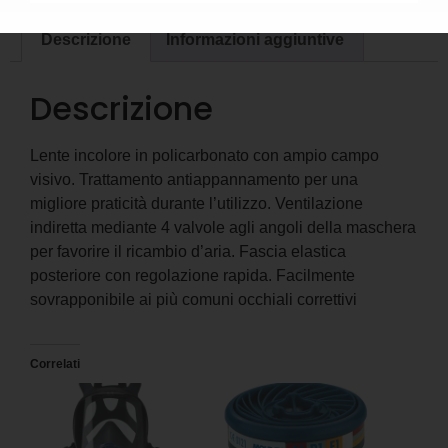
Descrizione
Informazioni aggiuntive
Descrizione
Lente incolore in policarbonato con ampio campo
visivo. Trattamento antiappannamento per una
migliore praticità durante l’utilizzo. Ventilazione
indiretta mediante 4 valvole agli angoli della maschera
per favorire il ricambio d’aria. Fascia elastica
posteriore con regolazione rapida. Facilmente
sovrapponibile ai più comuni occhiali correttivi
Correlati