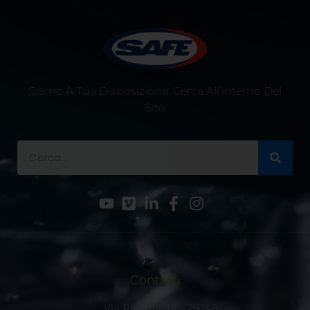
Siamo A Tua Disposizione, Cerca All’interno Del
Sito
Contatti
Via Pastore, 14 - 25046