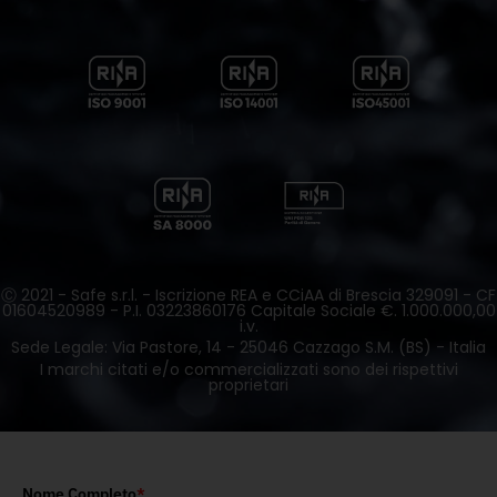
Ⓒ 2021 - Safe s.r.l. - Iscrizione REA e CCiAA di Brescia 329091 - CF
01604520989 - P.I. 03223860176 Capitale Sociale €. 1.000.000,00
i.v.
Sede Legale: Via Pastore, 14 - 25046 Cazzago S.M. (BS) - Italia
I marchi citati e/o commercializzati sono dei rispettivi
proprietari
Nome Completo
*