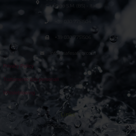
Cazzago S.M. (BS) - Italia
+39 030 7751504
+39 030 7751506
info@safesafety.com
Privacy Policy
Trattamento dati personali
Whisleblowing
Links
PRODOTTI