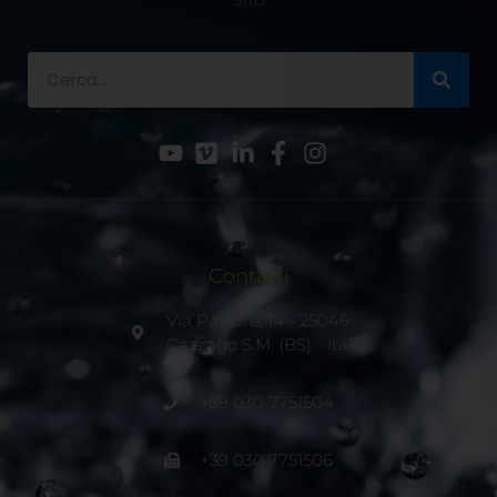
Contatti
Via Pastore, 14 - 25046
Cazzago S.M. (BS) - Italia
+39 030 7751504
+39 030 7751506