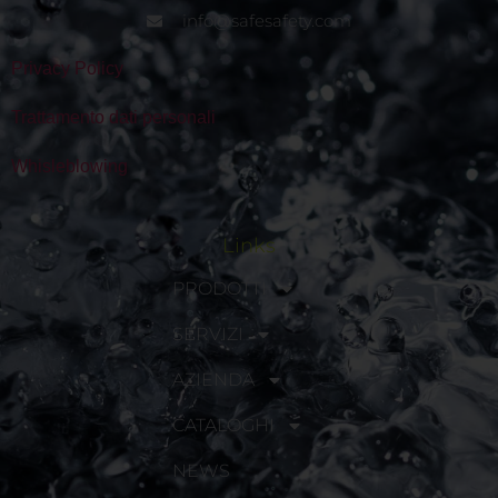
info@safesafety.com
Privacy Policy
Trattamento dati personali
Whisleblowing
Links
PRODOTTI
SERVIZI
AZIENDA
CATALOGHI
NEWS