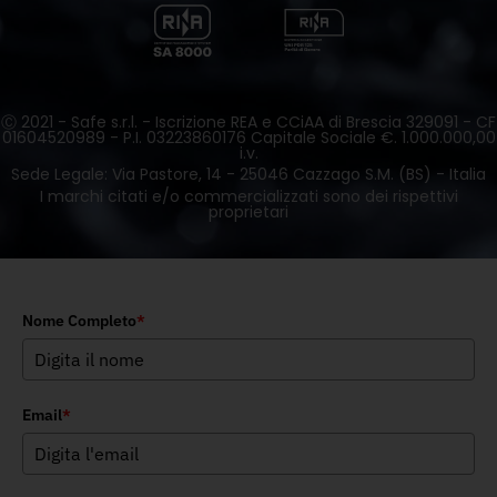
Ⓒ 2021 - Safe s.r.l. - Iscrizione REA e CCiAA di Brescia 329091 - CF
01604520989 - P.I. 03223860176 Capitale Sociale €. 1.000.000,00
i.v.
Sede Legale: Via Pastore, 14 - 25046 Cazzago S.M. (BS) - Italia
I marchi citati e/o commercializzati sono dei rispettivi
proprietari
Nome Completo
*
Email
*