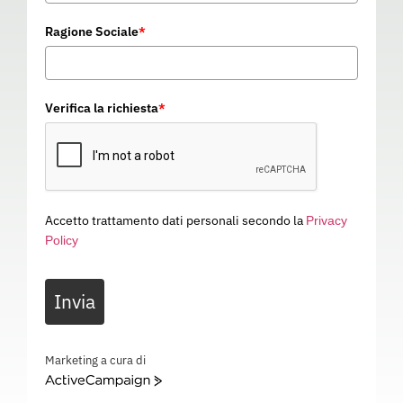
Ragione Sociale
*
Verifica la richiesta
*
Accetto trattamento dati personali secondo la
Privacy
Policy
MANICOTTO HYFLEX 11-281
Invia
05R005
Categoria
GUANTI DA LAVORO
MANICOTTO HYFLEX 11-281 – EN 21420 – EN 388: 3X42D – Idoneo al contatto alimentare –
Marketing a cura di
05R005
ActiveCampaign