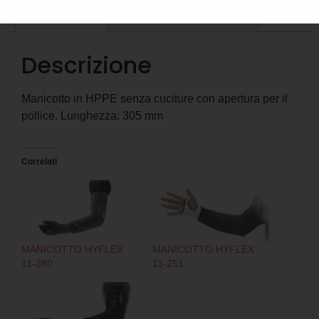
Descrizione
Informazioni aggiuntive
Descrizione
Manicotto in HPPE senza cuciture con apertura per il
pollice. Lunghezza: 305 mm
Correlati
MANICOTTO HYFLEX
MANICOTTO HYFLEX
11-280
11-251