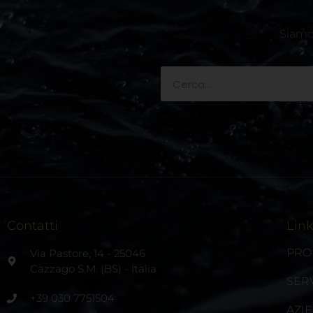
Siamo 
Contatti
Lin
PRO
Via Pastore, 14 - 25046
Cazzago S.M. (BS) - Italia
SERV
+39 030 7751504
AZI