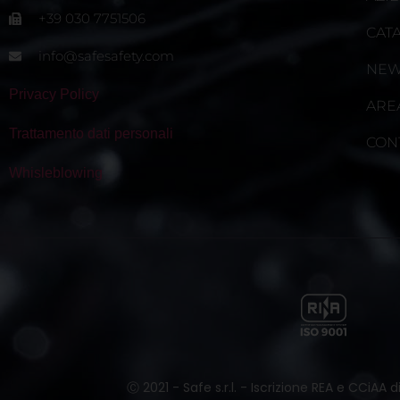
+39 030 7751506
CAT
info@safesafety.com
NE
Privacy Policy
ARE
Trattamento dati personali
CON
Whisleblowing
Ⓒ 2021 - Safe s.r.l. - Iscrizione REA e CCiAA