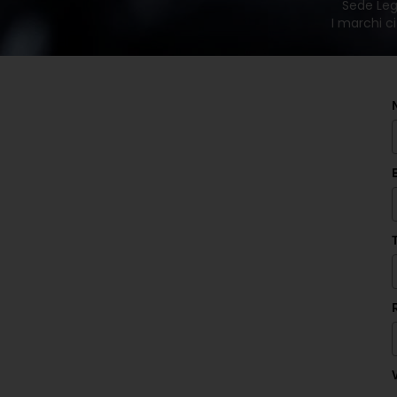
Sede Lega
I marchi ci
V