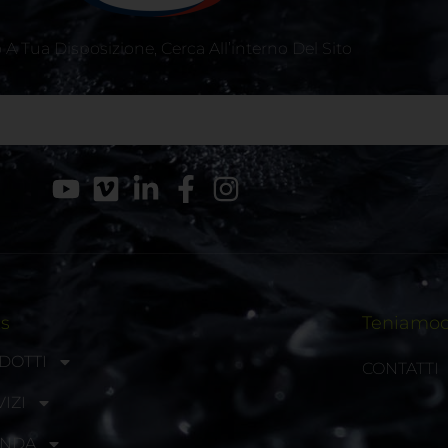
A Tua Disposizione, Cerca All’interno Del Sito
ks
Teniamoci
DOTTI
CONTATTI
IZI
ENDA