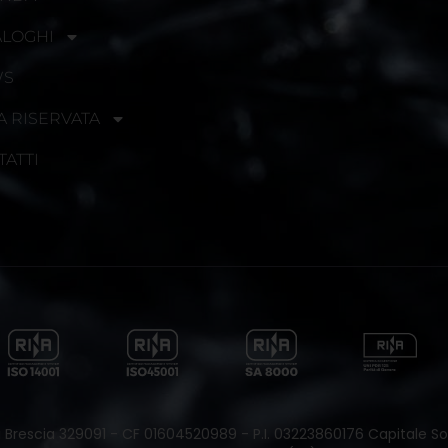
ALOGHI
WS
A RISERVATA
TATTI
 di Brescia 329091 - CF 01604520989 - P.I. 03223860176 Capitale Soc