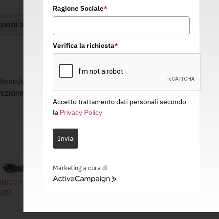
Ragione Sociale
*
zioni aggiuntive
Verifica la richiesta
*
tilene,lunghezza 40 cm, entrambe le
fezione da 100 pezzi.
Accetto trattamento dati personali secondo
la
Privacy Policy
Invia
Marketing a cura di
ActiveCampaign
NICOTTO HYFLEX
MANICOTTO HYFLEX
-280
11-251