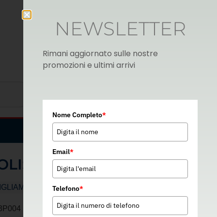
NEWSLETTER
Rimani aggiornato sulle nostre
promozioni e ultimi arrivi
Nome Completo
*
Italian
▼
Email
*
OLISAFE
IGLIAMENTO DA LAVORO
Telefono
*
3P004