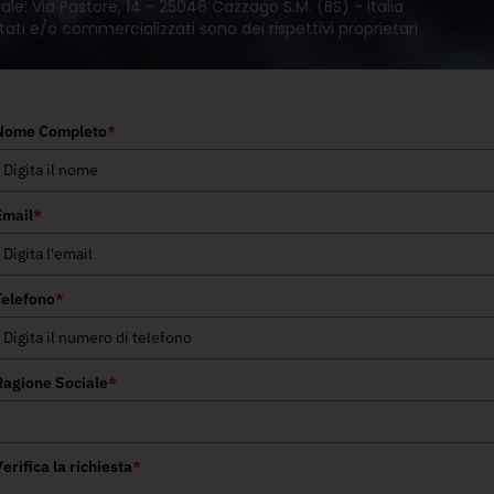
le: Via Pastore, 14 - 25046 Cazzago S.M. (BS) - Italia
tati e/o commercializzati sono dei rispettivi proprietari
Nome Completo
*
Email
*
Telefono
*
Ragione Sociale
*
erifica la richiesta
*