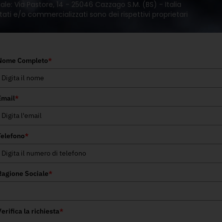
le: Via Pastore, 14 - 25046 Cazzago S.M. (BS) - Italia
tati e/o commercializzati sono dei rispettivi proprietari
Nome Completo
*
Email
*
Telefono
*
Ragione Sociale
*
erifica la richiesta
*