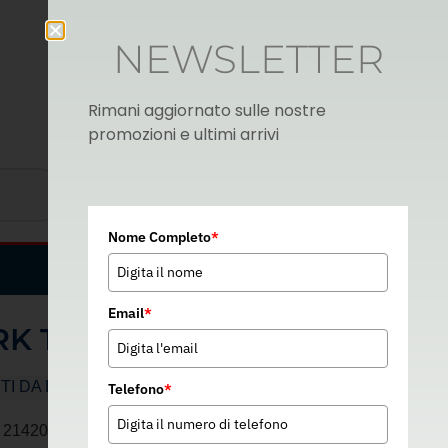
NEWSLETTER
Rimani aggiornato sulle nostre
promozioni e ultimi arrivi
Nome Completo
*
Italian
▼
Email
*
K TOP 5
TI DA LAVORO
Telefono
*
1420 – EN 388: 4221X – 05706