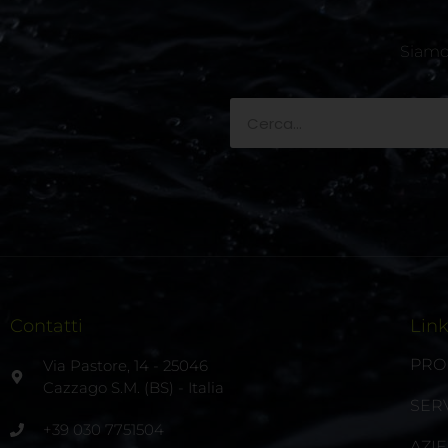
Siamo 
Contatti
Lin
PRO
Via Pastore, 14 - 25046
Cazzago S.M. (BS) - Italia
SERV
+39 030 7751504
AZI