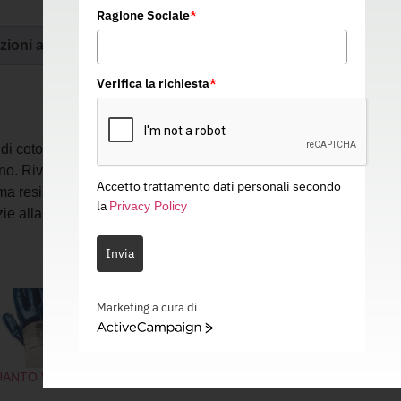
Ragione Sociale
*
zioni aggiuntive
Verifica la richiesta
*
 di cotone che offre il massimo assorbimento
o. Rivestimento completo con triplo strato di
Accetto trattamento dati personali secondo
ma resistenza meccanica. Manichetta in
la
Privacy Policy
 alla quale il guanto si sfila con facilità.
Invia
Marketing a cura di
ActiveCampaign
ANTO WORK TOP 6
GUANTO WORK TOP 2