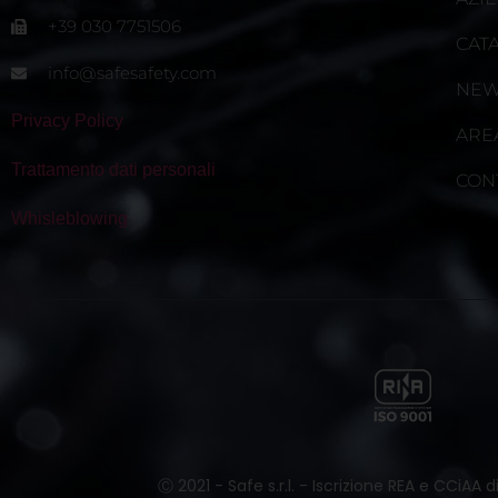
+39 030 7751506
CAT
info@safesafety.com
NE
Privacy Policy
ARE
Trattamento dati personali
CON
Whisleblowing
Ⓒ 2021 - Safe s.r.l. - Iscrizione REA e CCiAA