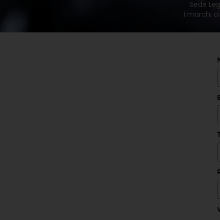
Sede Lega
I marchi ci
V