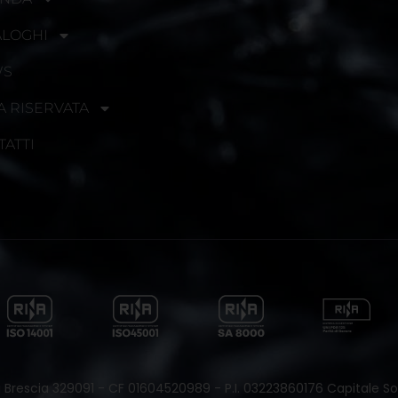
ALOGHI
WS
A RISERVATA
TATTI
 di Brescia 329091 - CF 01604520989 - P.I. 03223860176 Capitale Soc