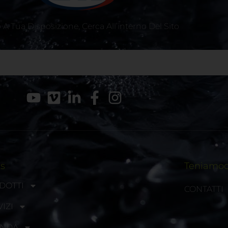
A Tua Disposizione, Cerca All’interno Del Sito
ks
Teniamoci
DOTTI
CONTATTI
IZI
ENDA