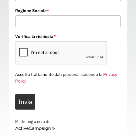
Ragione Sociale
*
Verifica la richiesta
*
Accetto trattamento dati personali secondo la
Privacy
Policy
GUANTO TECH 10
Invia
05783
Categoria
GUANTI DA LAVORO
GUANTO TECH 10 – EN 21420 – EN 388: 2243X – 05783
Marketing a cura di
ActiveCampaign