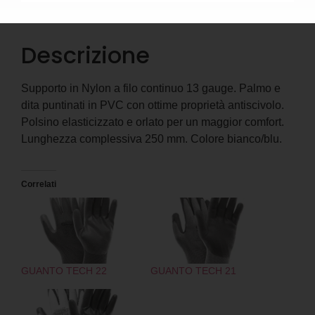
Descrizione
Informazioni aggiuntive
Descrizione
Supporto in Nylon a filo continuo 13 gauge. Palmo e
dita puntinati in PVC con ottime proprietà antiscivolo.
Polsino elasticizzato e orlato per un maggior comfort.
Lunghezza complessiva 250 mm. Colore bianco/blu.
Correlati
GUANTO TECH 22
GUANTO TECH 21