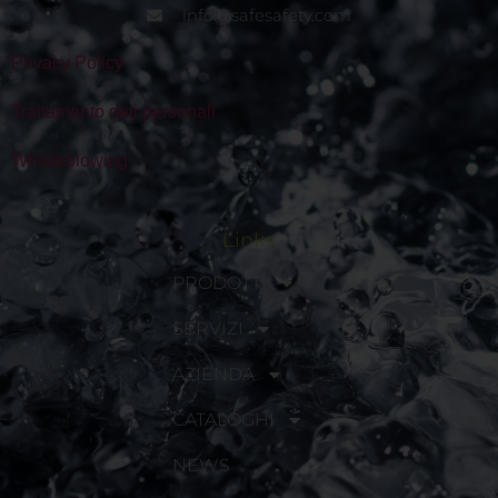
info@safesafety.com
Privacy Policy
Trattamento dati personali
Whisleblowing
Links
PRODOTTI
SERVIZI
AZIENDA
CATALOGHI
NEWS