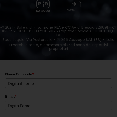
Ⓒ 2021 - Safe s.r.l. - Iscrizione REA e CCiAA di Brescia 329091 - CF
01604520989 - P.I. 03223860176 Capitale Sociale €. 1.000.000,00
i.v.
Sede Legale: Via Pastore, 14 - 25046 Cazzago S.M. (BS) - Italia
I marchi citati e/o commercializzati sono dei rispettivi
proprietari
Nome Completo
*
Email
*