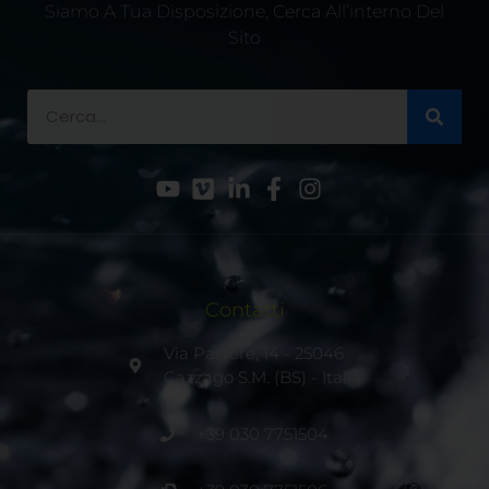
Siamo A Tua Disposizione, Cerca All’interno Del
Sito
Contatti
Via Pastore, 14 - 25046
Cazzago S.M. (BS) - Italia
+39 030 7751504