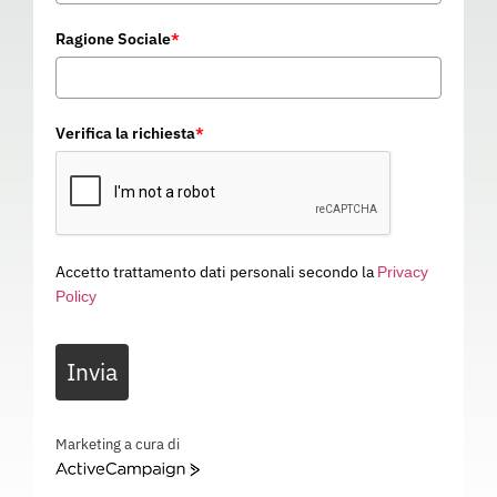
Ragione Sociale
*
Verifica la richiesta
*
Accetto trattamento dati personali secondo la
Privacy
Policy
GUANTO AC200
Invia
05D096
Categoria
GUANTI DA LAVORO
GUANTO AC200 – EN 21420 – EN 388: 3X42D – EN 16350 – 05D096
Marketing a cura di
ActiveCampaign