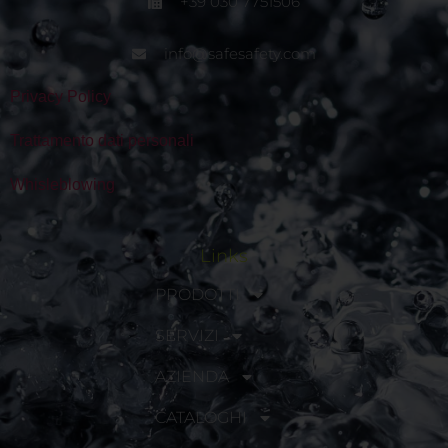
+39 030 7751506
info@safesafety.com
Privacy Policy
Trattamento dati personali
Whisleblowing
Links
PRODOTTI
SERVIZI
AZIENDA
CATALOGHI