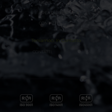
NEWS
AREA RISERVATA
CONTATTI
Teniamoci In Contatto
CONTATTI