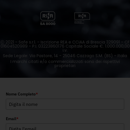
Ⓒ 2021 - Safe s.r.l. - Iscrizione REA e CCiAA di Brescia 329091 - CF
01604520989 - P.I. 03223860176 Capitale Sociale €. 1.000.000,00
i.v.
Sede Legale: Via Pastore, 14 - 25046 Cazzago S.M. (BS) - Italia
I marchi citati e/o commercializzati sono dei rispettivi
proprietari
Nome Completo
*
Email
*