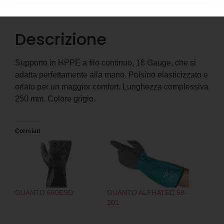
Descrizione
Informazioni aggiuntive
Descrizione
Supporto in HPPE a filo continuo, 18 Gauge, che si
adatta perfettamente alla mano. Polsino elasticizzato e
orlato per un maggior comfort. Lunghezza complessiva
250 mm. Colore grigio.
Correlati
GUANTO 660ESD
GUANTO ALPHATEC 58-
201