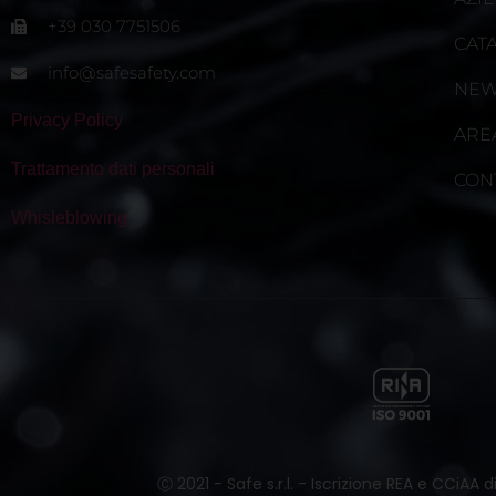
+39 030 7751506
CAT
info@safesafety.com
NE
Privacy Policy
ARE
Trattamento dati personali
CON
Whisleblowing
Ⓒ 2021 - Safe s.r.l. - Iscrizione REA e CCiAA