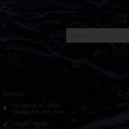
Siamo 
Contatti
Lin
PRO
Via Pastore, 14 - 25046
Cazzago S.M. (BS) - Italia
SERV
+39 030 7751504
AZI