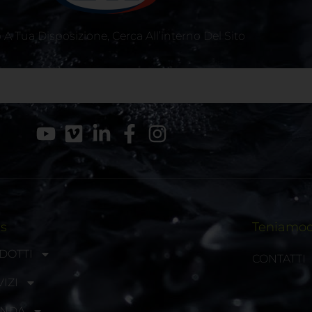
A Tua Disposizione, Cerca All’interno Del Sito
ks
Teniamoci
DOTTI
CONTATTI
IZI
ENDA