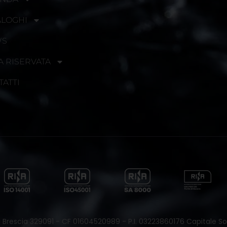
ALOGHI
WS
A RISERVATA
TATTI
 di Brescia 329091 - CF 01604520989 - P.I. 03223860176 Capitale Soc