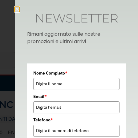
NEWSLETTER
Rimani aggiornato sulle nostre
promozioni e ultimi arrivi
Nome Completo
*
Italian
▼
Email
*
9NC
NTI DA LAVORO
Telefono
*
 – EN 388 4111X – 371165