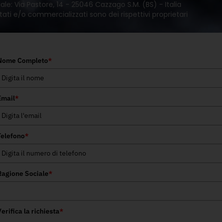
le: Via Pastore, 14 - 25046 Cazzago S.M. (BS) - Italia
tati e/o commercializzati sono dei rispettivi proprietari
Nome Completo
*
Email
*
Telefono
*
Ragione Sociale
*
erifica la richiesta
*