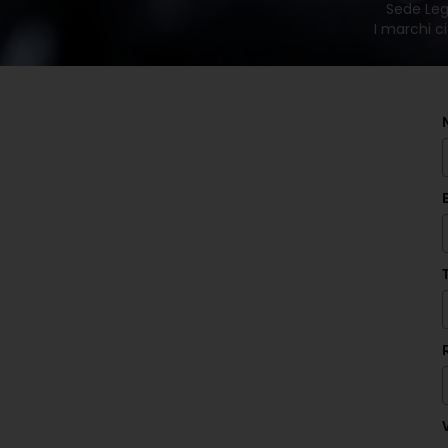
Sede Lega
I marchi ci
V