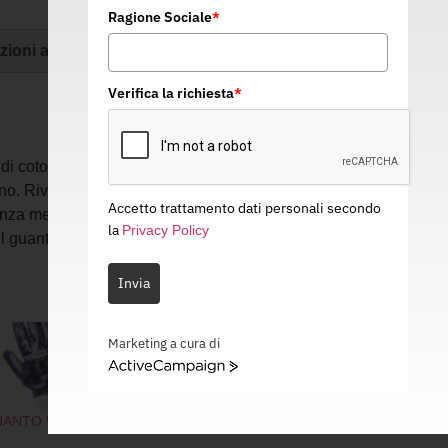
Ragione Sociale
*
zioni aggiuntive
Verifica la richiesta
*
 di cotone che offre il massimo assorbimento
ano. Rivestimento completo con NBR che
Accetto trattamento dati personali secondo
tenza meccanica. Manichetta in cotone canvas
la
Privacy Policy
 guanto si sfila con facilità.
Invia
Marketing a cura di
ActiveCampaign
ANTO WORK 1
GUANTO WORK 6