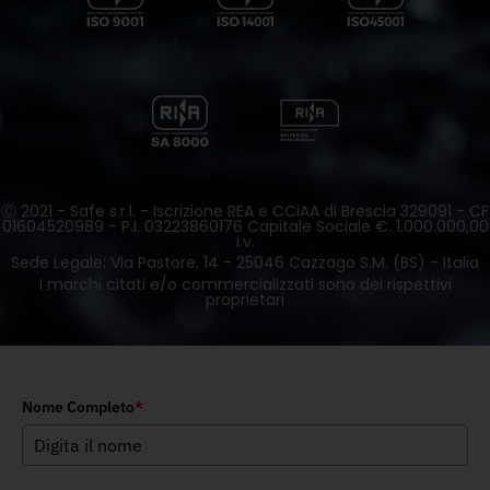
Ⓒ 2021 - Safe s.r.l. - Iscrizione REA e CCiAA di Brescia 329091 - CF
01604520989 - P.I. 03223860176 Capitale Sociale €. 1.000.000,00
i.v.
Sede Legale: Via Pastore, 14 - 25046 Cazzago S.M. (BS) - Italia
I marchi citati e/o commercializzati sono dei rispettivi
proprietari
Nome Completo
*