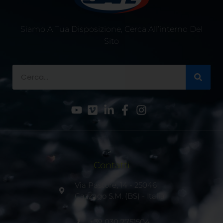
Siamo A Tua Disposizione, Cerca All’interno Del
Sito
Contatti
Via Pastore, 14 - 25046
Cazzago S.M. (BS) - Italia
+39 030 7751504