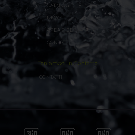
CATALOGHI
NEWS
AREA RISERVATA
CONTATTI
Teniamoci In Contatto
CONTATTI