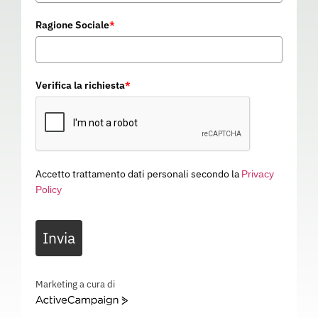
Ragione Sociale
*
Verifica la richiesta
*
Accetto trattamento dati personali secondo la
Privacy
Policy
GUANTO 4561
Invia
PD05757
Categoria
GUANTI DA LAVORO
GUANTO 4561 – EN 21420 – EN 388: 4X32C – EN 407: X1XXXX – PD05757
Marketing a cura di
ActiveCampaign