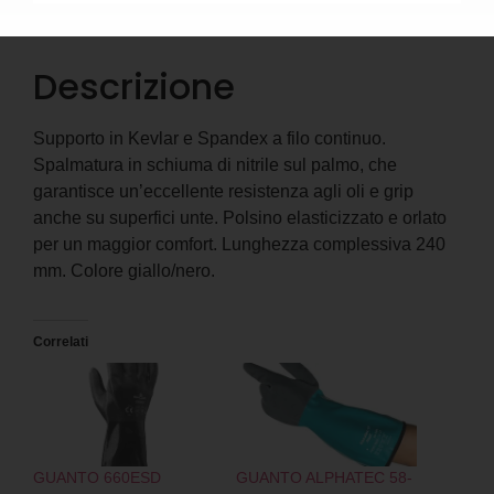
Descrizione
Informazioni aggiuntive
Descrizione
Supporto in Kevlar e Spandex a filo continuo.
Spalmatura in schiuma di nitrile sul palmo, che
garantisce un’eccellente resistenza agli oli e grip
anche su superfici unte. Polsino elasticizzato e orlato
per un maggior comfort. Lunghezza complessiva 240
mm. Colore giallo/nero.
Correlati
GUANTO 660ESD
GUANTO ALPHATEC 58-