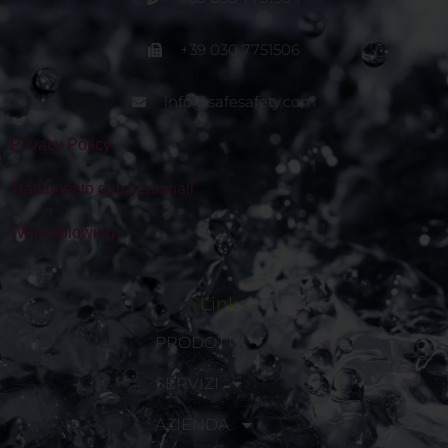
+39 030 7751506
info@safesafety.com
Privacy Policy
Trattamento dati personali
Whisleblowing
Links
PRODOTTI
SERVIZI
AZIENDA