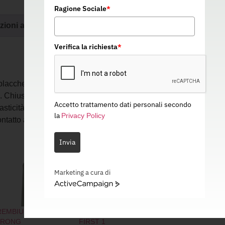
Ragione Sociale
*
zioni aggiuntive
Verifica la richiesta
*
placche d’acciaio inossidabile unite da anelli
. Chiusura posteriore con bretelle regolabili
Accetto trattamento dati personali secondo
lasticità. Utilizzabile con prodotti di lavaggio e
la
Privacy Policy
contatto alimentare. Dimensioni: 80 x 55 cm.
Invia
Marketing a cura di
ActiveCampaign
EMBIULE TECHNO-
GREMBIULE TECHNO
TRONG
FIRST 1