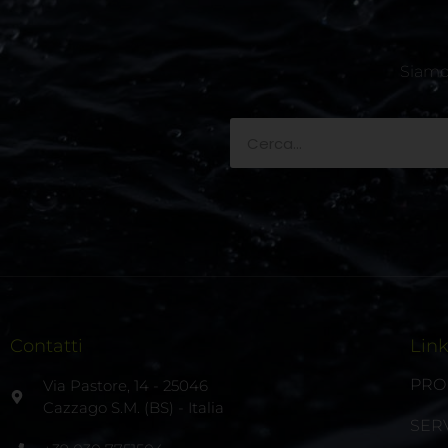
Siamo 
Contatti
Lin
PRO
Via Pastore, 14 - 25046
Cazzago S.M. (BS) - Italia
SERV