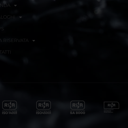
ENDA
ALOGHI
WS
A RISERVATA
TATTI