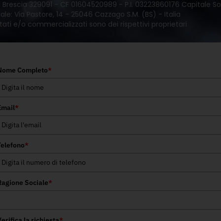
 di Brescia 329091 - CF 01604520989 - P.I. 03223860176 Capitale Soc
le: Via Pastore, 14 - 25046 Cazzago S.M. (BS) - Italia
tati e/o commercializzati sono dei rispettivi proprietari
Nome Completo
*
Email
*
Telefono
*
Ragione Sociale
*
erifica la richiesta
*