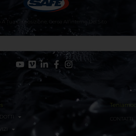
A Tua Disposizione, Cerca All’interno Del Sito
ks
Teniamoci
DOTTI
CONTATTI
IZI