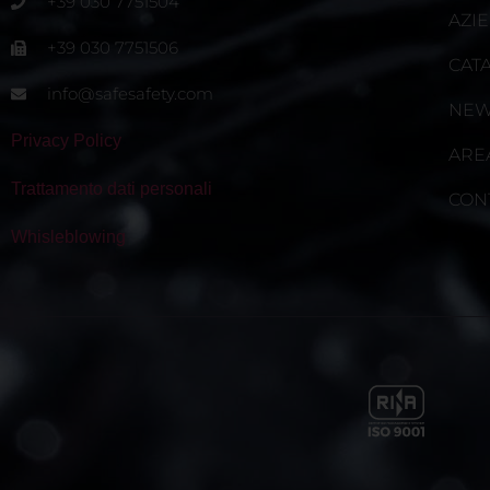
+39 030 7751504
AZI
+39 030 7751506
CAT
info@safesafety.com
NE
Privacy Policy
ARE
Trattamento dati personali
CON
Whisleblowing