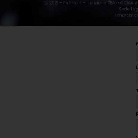
Ⓒ 2021 - Safe s.r.l. - Iscrizione REA e CCiAA
Sede Lega
I marchi ci
V