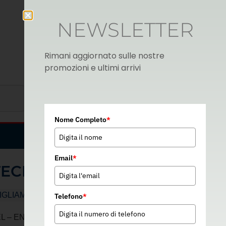
NEWSLETTER
Rimani aggiornato sulle nostre
promozioni e ultimi arrivi
Nome Completo
*
Italian
▼
Email
*
TECHNO-STEEL
IGLIAMENTO DA LAVORO
Telefono
*
– EN 13998 – 02N002