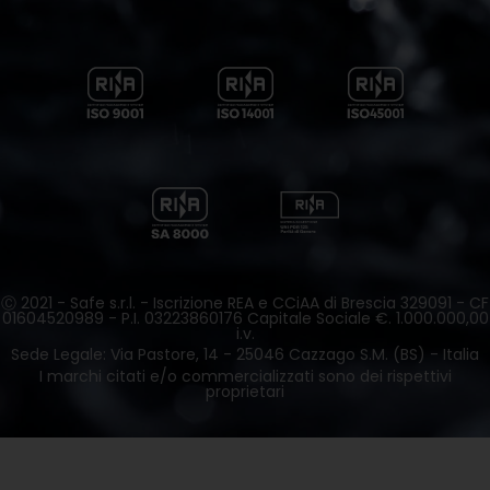
Ⓒ 2021 - Safe s.r.l. - Iscrizione REA e CCiAA di Brescia 329091 - CF
01604520989 - P.I. 03223860176 Capitale Sociale €. 1.000.000,00
i.v.
Sede Legale: Via Pastore, 14 - 25046 Cazzago S.M. (BS) - Italia
I marchi citati e/o commercializzati sono dei rispettivi
proprietari