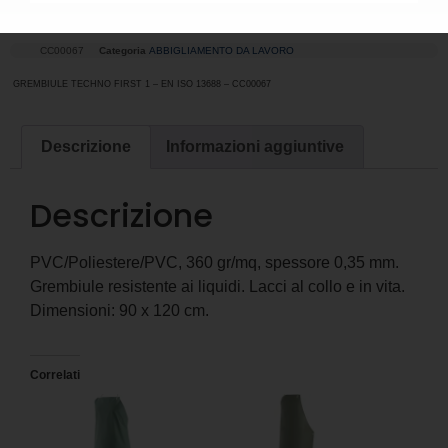
1
CC00067
Categoria
ABBIGLIAMENTO DA LAVORO
GREMBIULE TECHNO FIRST 1 – EN ISO 13688 – CC00067
Descrizione
Informazioni aggiuntive
Descrizione
PVC/Poliestere/PVC, 360 gr/mq, spessore 0,35 mm.
Grembiule resistente ai liquidi. Lacci al collo e in vita.
Dimensioni: 90 x 120 cm.
Correlati