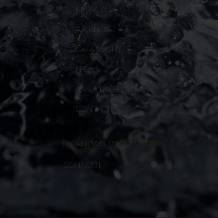
SERVIZI
AZIENDA
CATALOGHI
NEWS
AREA RISERVATA
CONTATTI
Teniamoci In Contatto
CONTATTI