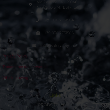
Via Pastore, 14 - 25046
Cazzago S.M. (BS) - Italia
+39 030 7751504
+39 030 7751506
info@safesafety.com
Privacy Policy
Trattamento dati personali
Whisleblowing
Links
PRODOTTI