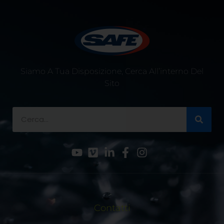
Siamo A Tua Disposizione, Cerca All’interno Del
Sito
Contatti