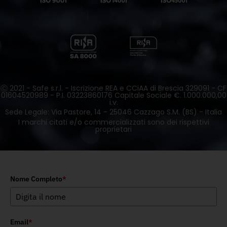
Ⓒ 2021 - Safe s.r.l. - Iscrizione REA e CCiAA di Brescia 329091 - CF
01604520989 - P.I. 03223860176 Capitale Sociale €. 1.000.000,00
i.v.
Sede Legale: Via Pastore, 14 - 25046 Cazzago S.M. (BS) - Italia
I marchi citati e/o commercializzati sono dei rispettivi
proprietari
Nome Completo
*
Email
*