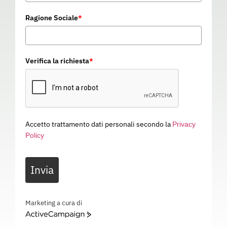
Ragione Sociale
*
Verifica la richiesta
*
Accetto trattamento dati personali secondo la
Privacy
Policy
GREMBIULE CUOCO
Invia
GRANT
03O011
Categoria
ABBIGLIAMENTO DA LAVORO
Marketing a cura di
ActiveCampaign
GREMBIULE CUOCO GRANT – – 03O011