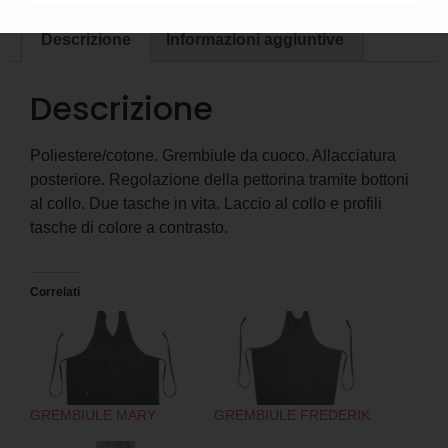
Descrizione
Informazioni aggiuntive
Descrizione
Poliestere/cotone. Grembiule da cuoco. Allacciatura
posteriore. Regolazione della pettorina tramite bottoni
al collo. Due tasche in vita. Laccio al collo e profili
tasche di colore a contrasto.
Correlati
GREMBIULE MARY
GREMBIULE FREDERIK