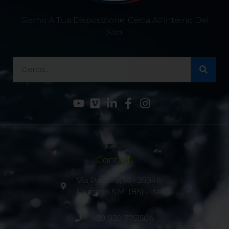
Siamo A Tua Disposizione, Cerca All’interno Del
Sito
Contatti
Via Pastore, 14 - 25046
Cazzago S.M. (BS) - Italia
+39 030 7751504