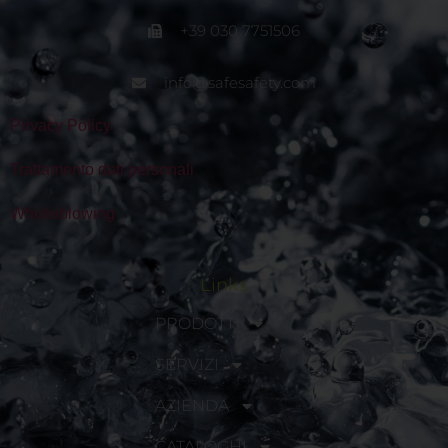
+39 030 7751506
info@safesafety.com
Privacy Policy
Trattamento dati personali
Whisleblowing
Links
PRODOTTI
SERVIZI
AZIENDA
CATALOGHI