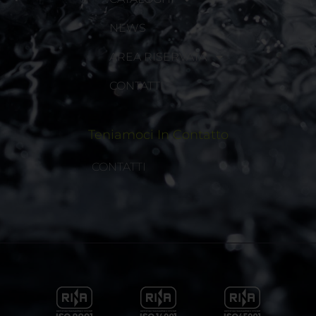
NEWS
AREA RISERVATA
CONTATTI
Teniamoci In Contatto
CONTATTI