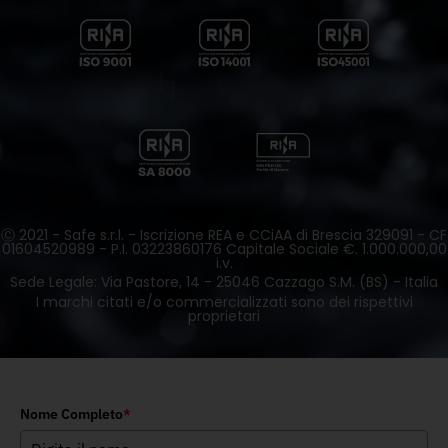
Ⓒ 2021 - Safe s.r.l. - Iscrizione REA e CCiAA di Brescia 329091 - CF
01604520989 - P.I. 03223860176 Capitale Sociale €. 1.000.000,00
i.v.
Sede Legale: Via Pastore, 14 - 25046 Cazzago S.M. (BS) - Italia
I marchi citati e/o commercializzati sono dei rispettivi
proprietari
Nome Completo
*