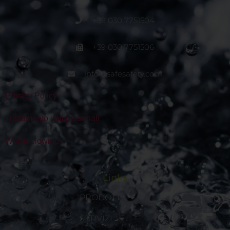
+39 030 7751504
+39 030 7751506
info@safesafety.com
Privacy Policy
Trattamento dati personali
Whisleblowing
Links
PRODOTTI
SERVIZI