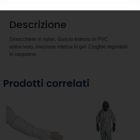
Descrizione
Informazioni aggiuntive
Descrizione
Ginocchiere in nylon. Guscio esterno in PVC
antiscivolo, iniezione interna in gel. Cinghie regolabili
in neoprene.
Prodotti correlati