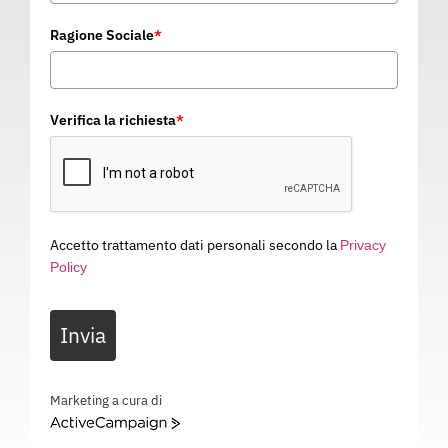
Ragione Sociale
*
Verifica la richiesta
*
Accetto trattamento dati personali secondo la
Privacy
Policy
GINOCCHIERA GEL
Invia
PN90713
Categoria
ABBIGLIAMENTO DA LAVORO
GINOCCHIERA GEL – EN 14404: Tipo 1 Livello 0 – PN90713
Marketing a cura di
ActiveCampaign