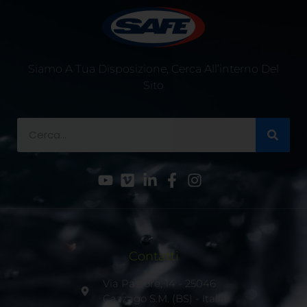
Siamo A Tua Disposizione, Cerca All’interno Del
Sito
Contatti
Via Pastore, 14 - 25046
Cazzago S.M. (BS) - Italia