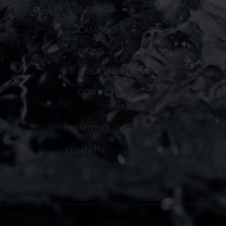
AZIENDA
CATALOGHI
NEWS
AREA RISERVATA
CONTATTI
Teniamoci In Contatto
CONTATTI