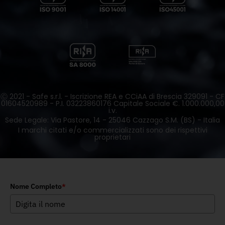
Ⓒ 2021 - Safe s.r.l. - Iscrizione REA e CCiAA di Brescia 329091 - CF
01604520989 - P.I. 03223860176 Capitale Sociale €. 1.000.000,00
i.v.
Sede Legale: Via Pastore, 14 - 25046 Cazzago S.M. (BS) - Italia
I marchi citati e/o commercializzati sono dei rispettivi
proprietari
Nome Completo
*