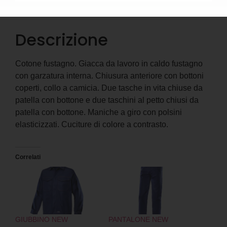
Descrizione
Informazioni aggiuntive
Descrizione
Cotone fustagno. Giacca da lavoro in caldo fustagno
con garzatura interna. Chiusura anteriore con bottoni
coperti, collo a camicia. Due tasche in vita chiuse da
patella con bottone e due taschini al petto chiusi da
patella con bottone. Maniche a giro con polsini
elasticizzati. Cuciture di colore a contrasto.
Correlati
GIUBBINO NEW
PANTALONE NEW