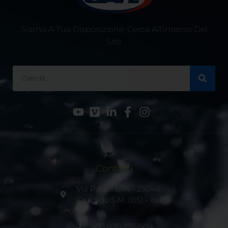
Siamo A Tua Disposizione, Cerca All’interno Del
Sito
Contatti
Via Pastore, 14 - 25046
Cazzago S.M. (BS) - Italia
+39 030 7751504