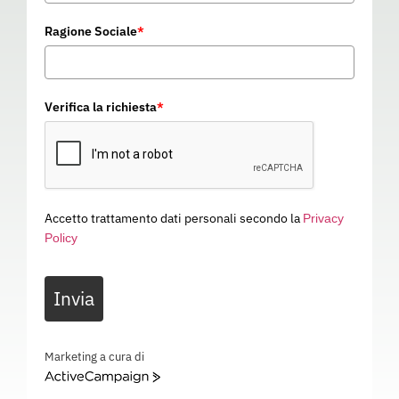
Ragione Sociale
*
Verifica la richiesta
*
Accetto trattamento dati personali secondo la
Privacy
Policy
GIACCA NEW ONTARIO
Invia
03A167
Categoria
ABBIGLIAMENTO DA LAVORO
GIACCA NEW ONTARIO – EN ISO 13688 – 03A167
Marketing a cura di
ActiveCampaign