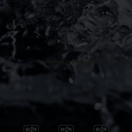
CATALOGHI
NEWS
AREA RISERVATA
CONTATTI
Teniamoci In Contatto
CONTATTI