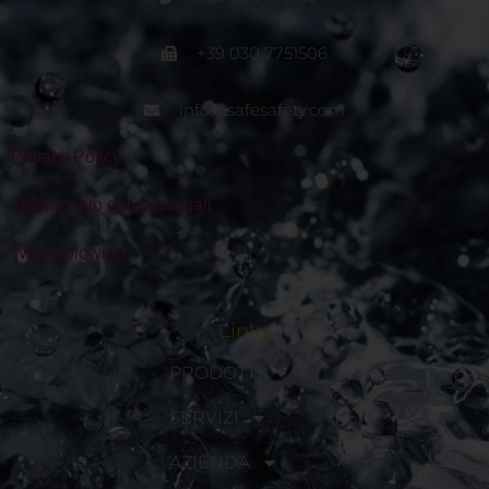
+39 030 7751506
info@safesafety.com
Privacy Policy
Trattamento dati personali
Whisleblowing
Links
PRODOTTI
SERVIZI
AZIENDA