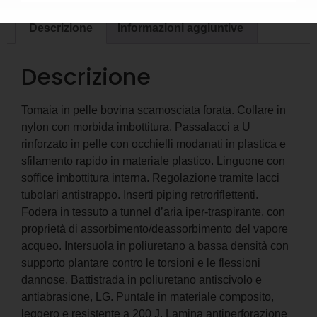
Descrizione
Informazioni aggiuntive
Descrizione
Tomaia in pelle bovina scamosciata forata. Collare in
nylon con morbida imbottitura. Passalacci a U
rinforzato in pelle con occhielli modanati in plastica e
sfilamento rapido in materiale plastico. Linguone con
soffice imbottitura interna. Regolazione tramite lacci
tubolari antistrappo. Inserti piping retroriflettenti.
Fodera in tessuto a tunnel d’aria iper-traspirante, con
proprietà di assorbimento/deassorbimento del vapore
acqueo. Intersuola in poliuretano a bassa densità con
supporto plantare contro le torsioni e le flessioni
dannose. Battistrada in poliuretano antiscivolo e
antiabrasione, LG. Puntale in materiale composito,
leggero e resistente a 200 J. Lamina antiperforazione