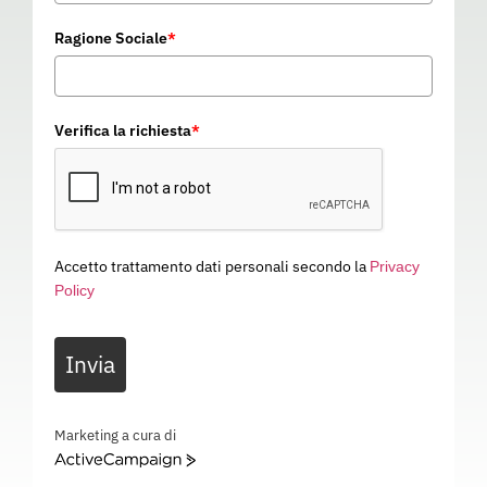
Ragione Sociale
*
Verifica la richiesta
*
Accetto trattamento dati personali secondo la
Privacy
Policy
FREJUS 2.0 S1 PL FO LG SR
Invia
SANEX
04C161
Categoria
SCARPE DA LAVORO
Marketing a cura di
ActiveCampaign
FREJUS 2.0 S1 PL FO LG SR SANEX – 04C161