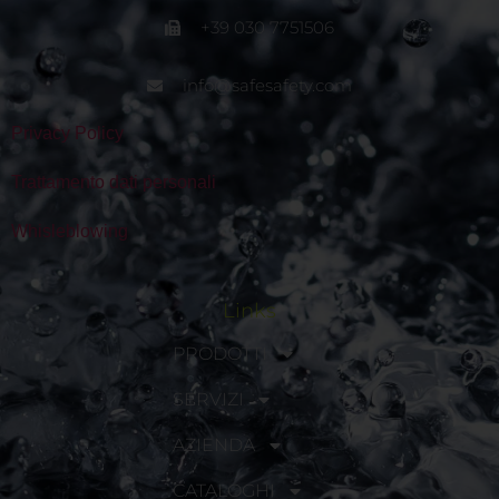
+39 030 7751506
info@safesafety.com
Privacy Policy
Trattamento dati personali
Whisleblowing
Links
PRODOTTI
SERVIZI
AZIENDA
CATALOGHI