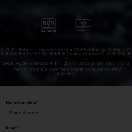
Ⓒ 2021 - Safe s.r.l. - Iscrizione REA e CCiAA di Brescia 329091 - CF
01604520989 - P.I. 03223860176 Capitale Sociale €. 1.000.000,00
i.v.
Sede Legale: Via Pastore, 14 - 25046 Cazzago S.M. (BS) - Italia
I marchi citati e/o commercializzati sono dei rispettivi
proprietari
Nome Completo
*
Email
*