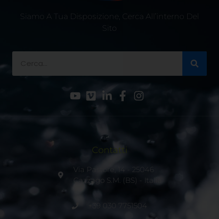
Siamo A Tua Disposizione, Cerca All’interno Del
Sito
Contatti
Via Pastore, 14 - 25046
Cazzago S.M. (BS) - Italia
+39 030 7751504