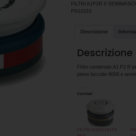
FILTRI A1P2R X SEMIMASC
PN10310
Descrizione
Informa
Descrizione
Filtro combinato A1 P2 R p
pieno facciale 9000 e semim
Correlati
FILTRI A1B1E1K1P3
FI
PER
A2