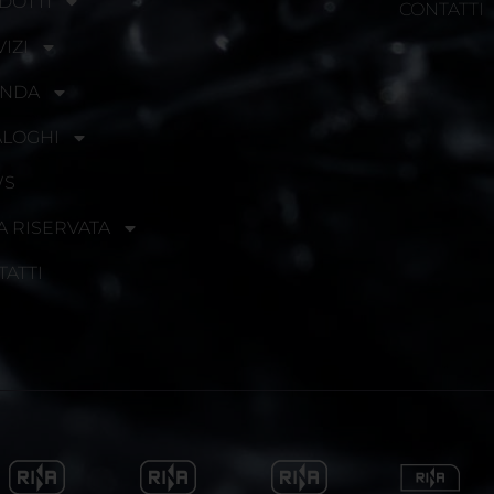
DOTTI
CONTATTI
IZI
ENDA
ALOGHI
WS
A RISERVATA
TATTI