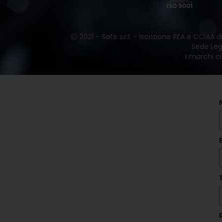
Ⓒ 2021 - Safe s.r.l. - Iscrizione REA e CCiAA
Sede Lega
I marchi ci