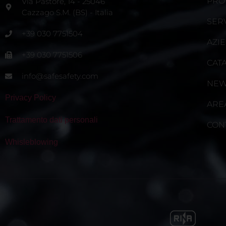
PRO
Via Pastore, 14 - 25046
Cazzago S.M. (BS) - Italia
SERV
+39 030 7751504
AZI
+39 030 7751506
CAT
info@safesafety.com
NE
Privacy Policy
ARE
Trattamento dati personali
CON
Whisleblowing