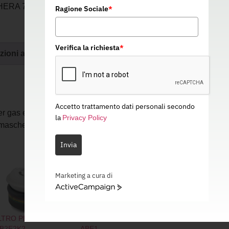
HERA 7000 E MASCHERA 9000 – EN 14387 –
Ragione Sociale
*
Verifica la richiesta
*
zioni aggiuntive
Accetto trattamento dati personali secondo
er gas e polveri compatibile con maschera
la
Privacy Policy
aschera 7000. Confezione da 8 filtri.
Invia
Marketing a cura di
ActiveCampaign
LTRO PER GAS
FILTRO EASY LOCK
B2E2K2
ABE1