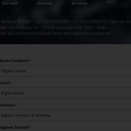
 di Brescia 329091 - CF 01604520989 - P.I. 03223860176 Capitale Soc
le: Via Pastore, 14 - 25046 Cazzago S.M. (BS) - Italia
tati e/o commercializzati sono dei rispettivi proprietari
Nome Completo
*
Email
*
Telefono
*
Ragione Sociale
*