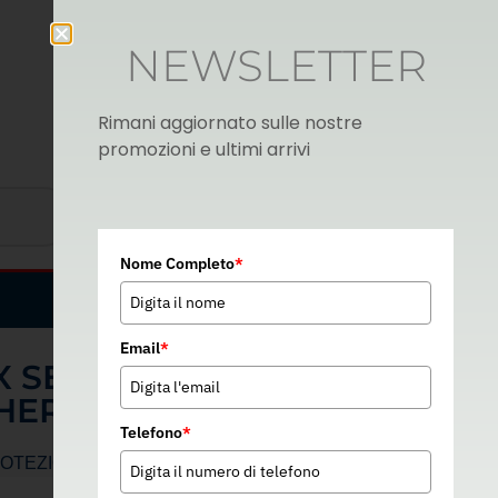
NEWSLETTER
Rimani aggiornato sulle nostre
promozioni e ultimi arrivi
Nome Completo
*
Italian
▼
Email
*
R X SEMIMASCHERA
HERA 9000
Telefono
*
OTEZIONE VIE RESPIRATORIE