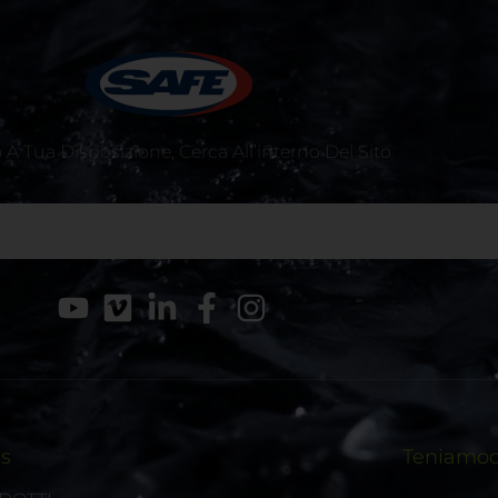
A Tua Disposizione, Cerca All’interno Del Sito
ks
Teniamoci