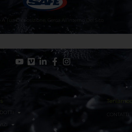
A Tua Disposizione, Cerca All’interno Del Sito
ks
Teniamoci
DOTTI
CONTATTI
IZI