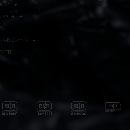
ENDA
ALOGHI
WS
A RISERVATA
TATTI