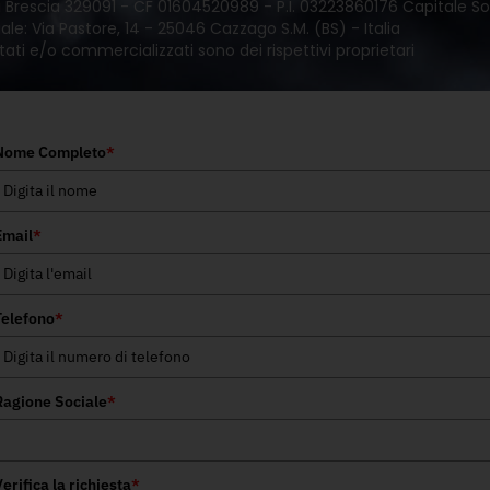
 di Brescia 329091 - CF 01604520989 - P.I. 03223860176 Capitale Soc
le: Via Pastore, 14 - 25046 Cazzago S.M. (BS) - Italia
tati e/o commercializzati sono dei rispettivi proprietari
Nome Completo
*
Email
*
Telefono
*
Ragione Sociale
*
erifica la richiesta
*