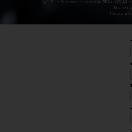
Ⓒ 2021 - Safe s.r.l. - Iscrizione REA e CCiAA
Sede Lega
I marchi ci
V