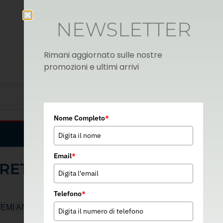
NEWSLETTER
Rimani aggiornato sulle nostre
promozioni e ultimi arrivi
Nome Completo
*
Italian
▼
Email
*
 RETRATTILE REBEL 6
Telefono
*
TEMI ANTICADUTA