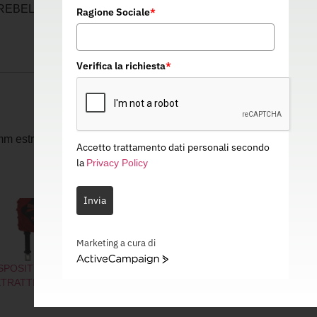
REBEL 6 M – ANTICADUTA – 11C022
Ragione Sociale
*
Verifica la richiesta
*
 mm estremamente resistente
Accetto trattamento dati personali secondo
la
Privacy Policy
Invia
Marketing a cura di
ActiveCampaign
SPOSITIVO
DISPOSITIVO
TRATTILE REBEL 20
RETRATTILE REBEL 15
M