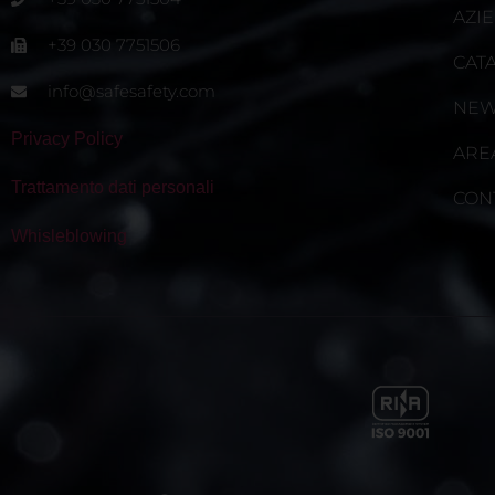
AZI
+39 030 7751506
CAT
info@safesafety.com
NE
Privacy Policy
ARE
Trattamento dati personali
CON
Whisleblowing