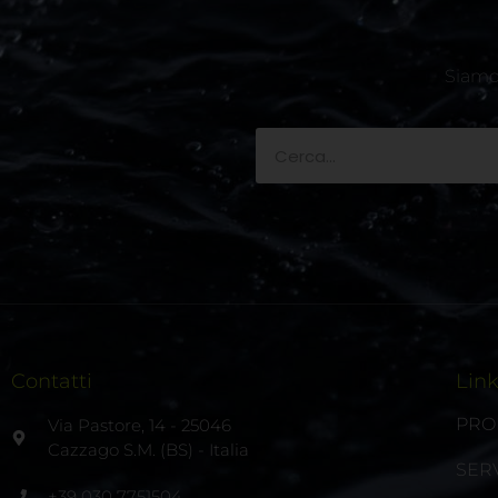
Siamo 
Contatti
Lin
PRO
Via Pastore, 14 - 25046
Cazzago S.M. (BS) - Italia
SERV
+39 030 7751504