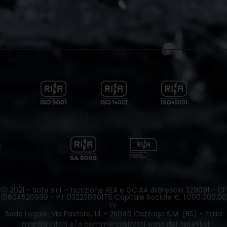
Ⓒ 2021 - Safe s.r.l. - Iscrizione REA e CCiAA di Brescia 329091 - CF
01604520989 - P.I. 03223860176 Capitale Sociale €. 1.000.000,00
i.v.
Sede Legale: Via Pastore, 14 - 25046 Cazzago S.M. (BS) - Italia
I marchi citati e/o commercializzati sono dei rispettivi