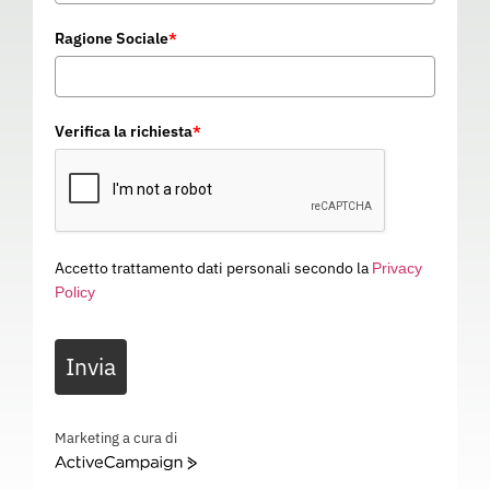
Ragione Sociale
*
Verifica la richiesta
*
Accetto trattamento dati personali secondo la
Privacy
Policy
CUFFIA SONIS COMM
Invia
09H024
Categoria
PROTEZIONE UDITO
CUFFIA SONIS COMM – EN 352-1: SNR 34 dB – EN 352-4 – EN 352-6 – EN 352-8 – 09H024
Marketing a cura di
ActiveCampaign