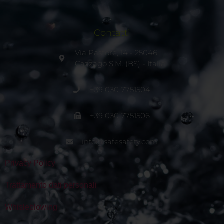
Contatti
Via Pastore, 14 - 25046
Cazzago S.M. (BS) - Italia
+39 030 7751504
+39 030 7751506
info@safesafety.com
Privacy Policy
Trattamento dati personali
Whisleblowing