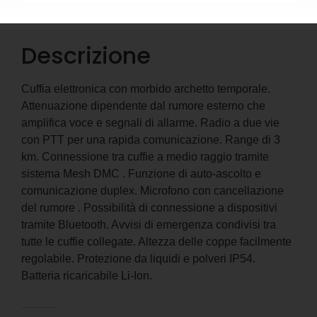
Descrizione
Informazioni aggiuntive
Descrizione
Cuffia elettronica con morbido archetto temporale.
Attenuazione dipendente dal rumore esterno che
amplifica voce e segnali di allarme. Radio a due vie
con PTT per una rapida comunicazione. Range di 3
km. Connessione tra cuffie a medio raggio tramite
sistema Mesh DMC . Funzione di auto-ascolto e
comunicazione duplex. Microfono con cancellazione
del rumore . Possibilità di connessione a dispositivi
tramite Bluetooth. Avvisi di emergenza condivisi tra
tutte le cuffie collegate. Altezza delle coppe facilmente
regolabile. Protezione da liquidi e polveri IP54.
Batteria ricaricabile Li-Ion.