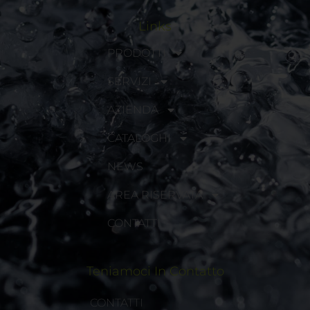
Links
PRODOTTI
SERVIZI
AZIENDA
CATALOGHI
NEWS
AREA RISERVATA
CONTATTI
Teniamoci In Contatto
CONTATTI