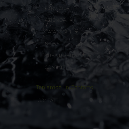
SERVIZI
AZIENDA
CATALOGHI
NEWS
AREA RISERVATA
CONTATTI
Teniamoci In Contatto
CONTATTI