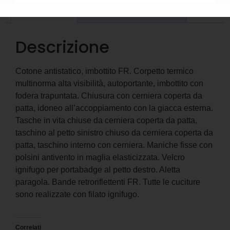
Descrizione
Informazioni aggiuntive
Descrizione
Cotone antistatico, imbottito FR. Corpetto termico
multinorma alta visibilità, autoportante, imbottito con
fodera trapuntata. Chiusura con cerniera coperta da
patta, idoneo all’accoppiamento con la giacca esterna.
Tasche in vita chiuse da cerniera coperta da patta,
taschino al petto sinistro chiuso da cerniera coperta da
patta, taschino interno con cerniera. Maniche fisse con
polsini antivento in maglia elasticizzata. Velcro
ignifugo per portabadge al petto destro. Aletta
paragola. Bande retroriflettenti FR. Tutte le cuciture
sono realizzate con filato ignifugo.
Correlati