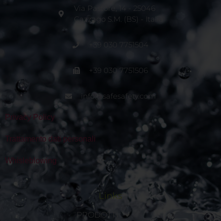
Via Pastore, 14 - 25046
Cazzago S.M. (BS) - Italia
+39 030 7751504
+39 030 7751506
info@safesafety.com
Privacy Policy
Trattamento dati personali
Whisleblowing
Links
PRODOTTI