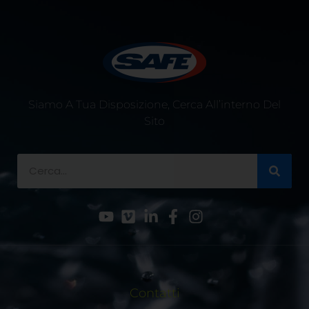
Siamo A Tua Disposizione, Cerca All’interno Del
Sito
Contatti