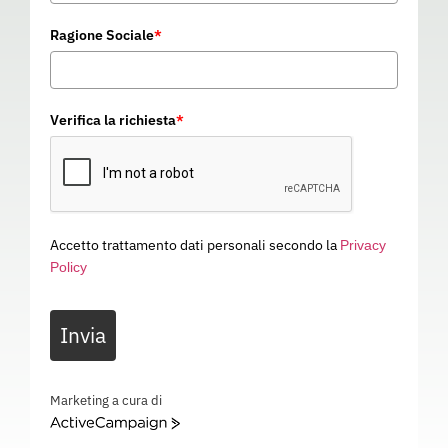
Ragione Sociale
*
Verifica la richiesta
*
Accetto trattamento dati personali secondo la
Privacy
Policy
CORPETTO NOOR-C3
Invia
00228L
Categoria
ABBIGLIAMENTO DA LAVORO
CORPETTO NOOR-C3 – EN ISO 20471: Classe 3 , EN ISO 11612: A1A2B1C1F1 , EN ISO 11611:
Marketing a cura di
A1A2 Classe 1 , EN 1149, 5 , EN 14058: 22XX – 00228L
ActiveCampaign