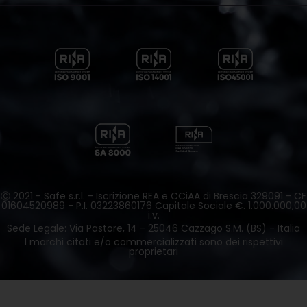
Ⓒ 2021 - Safe s.r.l. - Iscrizione REA e CCiAA di Brescia 329091 - CF
01604520989 - P.I. 03223860176 Capitale Sociale €. 1.000.000,00
i.v.
Sede Legale: Via Pastore, 14 - 25046 Cazzago S.M. (BS) - Italia
I marchi citati e/o commercializzati sono dei rispettivi
proprietari